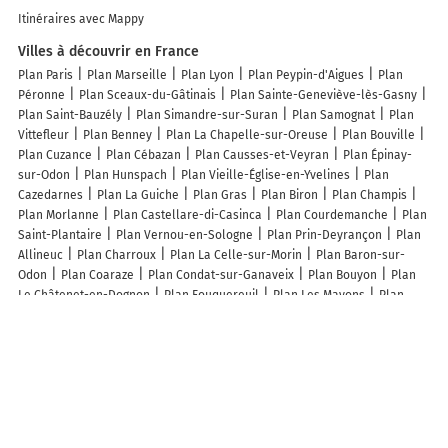
Itinéraires avec Mappy
Villes à découvrir en France
Plan Paris
Plan Marseille
Plan Lyon
Plan Peypin-d'Aigues
Plan
Péronne
Plan Sceaux-du-Gâtinais
Plan Sainte-Geneviève-lès-Gasny
Plan Saint-Bauzély
Plan Simandre-sur-Suran
Plan Samognat
Plan
Vittefleur
Plan Benney
Plan La Chapelle-sur-Oreuse
Plan Bouville
Plan Cuzance
Plan Cébazan
Plan Causses-et-Veyran
Plan Épinay-
sur-Odon
Plan Hunspach
Plan Vieille-Église-en-Yvelines
Plan
Cazedarnes
Plan La Guiche
Plan Gras
Plan Biron
Plan Champis
Plan Morlanne
Plan Castellare-di-Casinca
Plan Courdemanche
Plan
Saint-Plantaire
Plan Vernou-en-Sologne
Plan Prin-Deyrançon
Plan
Allineuc
Plan Charroux
Plan La Celle-sur-Morin
Plan Baron-sur-
Odon
Plan Coaraze
Plan Condat-sur-Ganaveix
Plan Bouyon
Plan
Le Châtenet-en-Dognon
Plan Fouquereuil
Plan Les Mayons
Plan
Cardeilhac
Plan Raucoules
Plan Salon-la-Tour
Plan Chardonnay
Plan Vellexon-Queutrey-et-Vaudey
Plan Saint-Jouan-de-l'Isle
Plan
Nottonville
Plan Waldersbach
Plan Le Thor
Plan Le Puy-Notre-Dame
Lieux à découvrir à Écuillé
Commerçants de Écuillé
Julie Beauquesne
Vast RH Angers Nord - Bilan
de compétences - 49460 Ecuillé
LL Ranch
Mairie - Écuillé