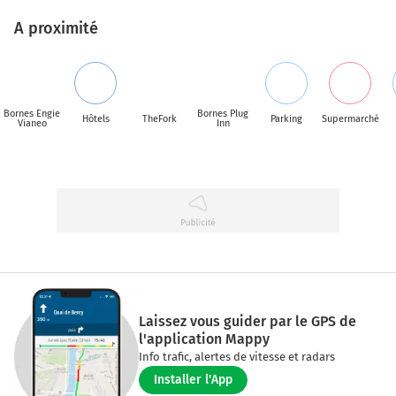
A proximité
Bornes Engie
Bornes Plug
Hôtels
TheFork
Parking
Supermarché
Vianeo
Inn
Laissez vous guider par le GPS de
l'application Mappy
Info trafic, alertes de vitesse et radars
Installer l'App