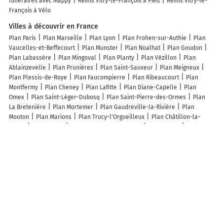
Itinéraires avec Mappy
Reims Vitry-le-François à Pied
Reims Vitry-le-
François à Vélo
Villes à découvrir en France
Plan Paris
Plan Marseille
Plan Lyon
Plan Frohen-sur-Authie
Plan
Vaucelles-et-Beffecourt
Plan Munster
Plan Noalhat
Plan Goudon
Plan Labassère
Plan Mingoval
Plan Planty
Plan Vézillon
Plan
Ablainzevelle
Plan Prunières
Plan Saint-Sauveur
Plan Meigneux
Plan Plessis-de-Roye
Plan Faucompierre
Plan Ribeaucourt
Plan
Montfermy
Plan Cheney
Plan Lafitte
Plan Diane-Capelle
Plan
Omex
Plan Saint-Léger-Dubosq
Plan Saint-Pierre-des-Ormes
Plan
La Bretenière
Plan Mortemer
Plan Gaudreville-la-Rivière
Plan
Mouton
Plan Marions
Plan Trucy-l'Orgueilleux
Plan Châtillon-la-
Borde
Plan Ormoy
Plan Notre-Dame-du-Parc
Plan Uzelle
Plan
Brémoncourt
Plan La Prétière
Plan Ozerailles
Plan Muidorge
Plan
Cleyzieu
Plan Tourdun
Plan Lavincourt
Plan Jallaucourt
Plan
Circourt
Plan Le Mesnil-Robert
Plan Gayon
Plan Marseillan
Plan
Marignier
Plan Alleyras
Plan Cussey-sur-l'Ognon
Plan Ancy
Plan
Boncé
Lieux à découvrir à Heiltz-le-Hutier
Chailly diffusion
Église Saint-Remi
Cimetière De Heiltz-le-Hutier
Cimetière De Heiltz-le-Hutier
Cimetière De Heiltz-Le-Hutier
Terrain de