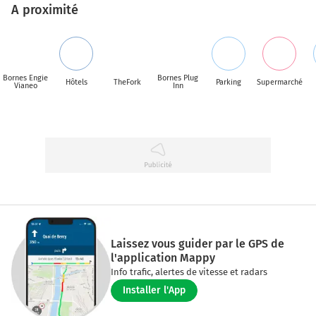
A proximité
Bornes Engie
Bornes Plug
Hôtels
TheFork
Parking
Supermarché
Vianeo
Inn
Laissez vous guider par le GPS de
l'application Mappy
Info trafic, alertes de vitesse et radars
Installer l'App