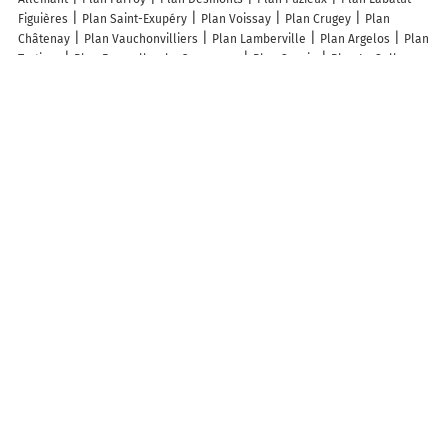
Figuières
Plan Saint-Exupéry
Plan Voissay
Plan Crugey
Plan
Châtenay
Plan Vauchonvilliers
Plan Lamberville
Plan Argelos
Plan
Tartiers
Plan Faverolles-la-Campagne
Plan Soccia
Plan La Selle-
Guerchaise
Plan Grandchamp
Plan Ternas
Plan La Besace
Plan
Béalencourt
Plan Bézéril
Plan Vaupoisson
Plan Saint-Quentin-sur-
Sauxillanges
Plan Chauffours
Plan Coutarnoux
Plan Vaudrivillers
Plan Chavigny
Plan Arnancourt
Plan Tourcoing
Plan Calvisson
Plan
Cany-Barville
Plan Murat-le-Quaire
Plan Endoufielle
Plan Paray-
Douaville
Lieux à découvrir à Hammeville
Emilia Parts
Mairie - Hammeville
Relief De Hammeville
Cimetière De
Hammeville
Elevages du Jardin
Association Communale de Chasse
Agreee
Terrain de Pétanque
Association Communale De Chasse
Agreee D'Hammeville
Les Gardiens Du Saintois
A découvrir autour de Hammeville
Sion
Info-trafic en France
Info trafic
Pistes cyclables en France