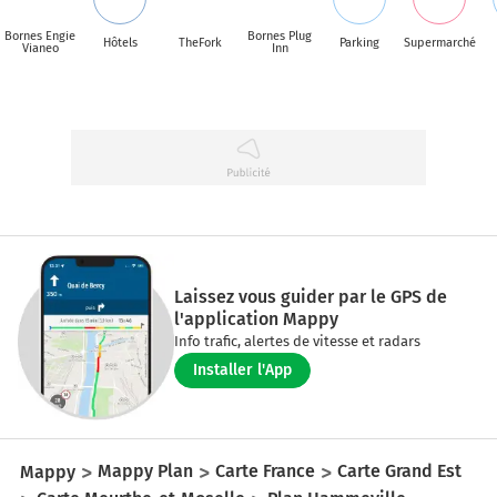
Bornes Engie
Bornes Plug
Hôtels
TheFork
Parking
Supermarché
Vianeo
Inn
Laissez vous guider par le GPS de
l'application Mappy
Info trafic, alertes de vitesse et radars
Installer l'App
Mappy
Mappy Plan
Carte France
Carte Grand Est