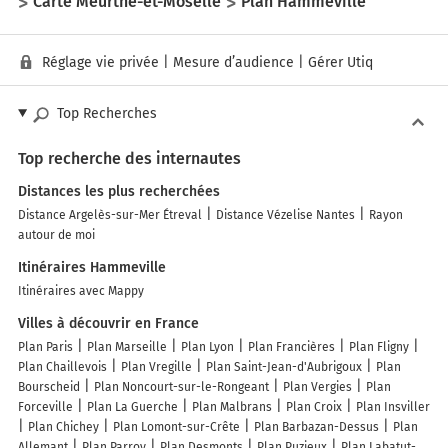
Carte Meurthe-et-Moselle
Plan Hammeville
Réglage vie privée
|
Mesure d’audience
|
Gérer Utiq
Top Recherches
Top recherche des internautes
Distances les plus recherchées
Distance Argelès-sur-Mer Étreval
Distance Vézelise Nantes
Rayon
autour de moi
Itinéraires Hammeville
Itinéraires avec Mappy
Villes à découvrir en France
Plan Paris
Plan Marseille
Plan Lyon
Plan Francières
Plan Fligny
Plan Chaillevois
Plan Vregille
Plan Saint-Jean-d'Aubrigoux
Plan
Bourscheid
Plan Noncourt-sur-le-Rongeant
Plan Vergies
Plan
Forceville
Plan La Guerche
Plan Malbrans
Plan Croix
Plan Insviller
Plan Chichey
Plan Lomont-sur-Crête
Plan Barbazan-Dessus
Plan
Allemant
Plan Parroy
Plan Desmonts
Plan Puzieux
Plan Labatut-