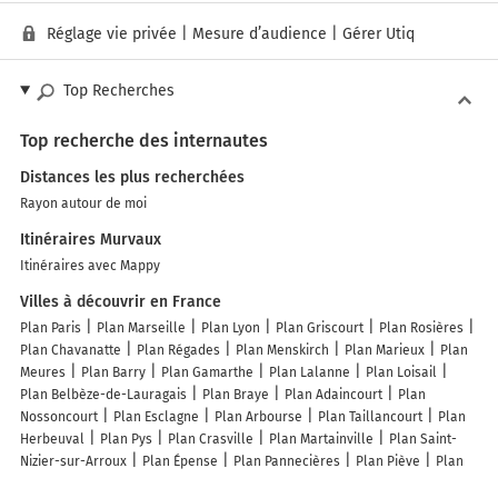
Réglage vie privée
|
Mesure d’audience
|
Gérer Utiq
Top Recherches
Top recherche des internautes
Distances les plus recherchées
Rayon autour de moi
Itinéraires Murvaux
Itinéraires avec Mappy
Villes à découvrir en France
Plan Paris
Plan Marseille
Plan Lyon
Plan Griscourt
Plan Rosières
Plan Chavanatte
Plan Régades
Plan Menskirch
Plan Marieux
Plan
Meures
Plan Barry
Plan Gamarthe
Plan Lalanne
Plan Loisail
Plan Belbèze-de-Lauragais
Plan Braye
Plan Adaincourt
Plan
Nossoncourt
Plan Esclagne
Plan Arbourse
Plan Taillancourt
Plan
Herbeuval
Plan Pys
Plan Crasville
Plan Martainville
Plan Saint-
Nizier-sur-Arroux
Plan Épense
Plan Pannecières
Plan Piève
Plan
Verneiges
Plan Renauvoid
Plan Gouhelans
Plan Bertreville
Plan