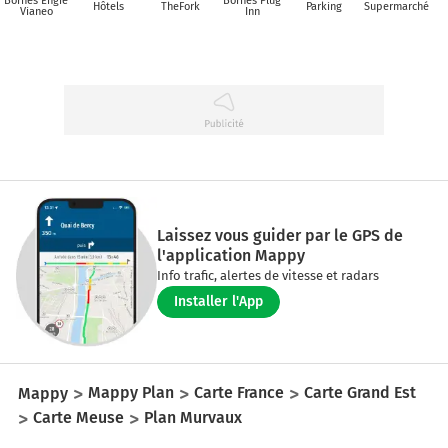
Bornes Engie
Bornes Plug
Hôtels
TheFork
Parking
Supermarché
Vianeo
Inn
Laissez vous guider par le GPS de
l'application Mappy
Info trafic, alertes de vitesse et radars
Installer l'App
Mappy
Mappy Plan
Carte France
Carte Grand Est
Carte Meuse
Plan Murvaux