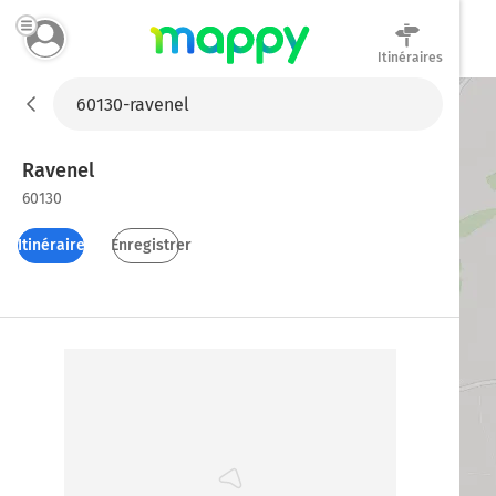
Itinéraires
Mappy
Ravenel
60130
Itinéraires
Enregistrer