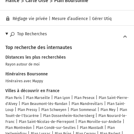
France
Carte Oise
Plan Boursonne
Réglage vie privée
|
Mesure d’audience
|
Gérer Utiq
Top Recherches
Top recherche des internautes
Distances les plus recherchées
Rayon autour de moi
Itinéraires Boursonne
Itinéraires avec Mappy
Villes à découvrir en France
Plan Paris
Plan Marseille
Plan Lyon
Plan Peseux
Plan Saint-Pierre-
d'Alvey
Plan Beaumont-lès-Randan
Plan Mandrevillars
Plan Saint-
Loup
Plan Pressy
Plan Schweyen
Plan Sommeval
Plan Mey
Plan
Touët-de-l'Escarène
Plan Dossenheim-Kochersberg
Plan Nourard-le-
Franc
Plan Saint-Nicolas-de-Pierrepont
Plan Morville-sur-Andelle
Plan Montredon
Plan Condé-sur-Seulles
Plan Maxstadt
Plan
Velleminfroy
Plan Lussac
Plan Brias
Plan Cernoy
Plan Barlest