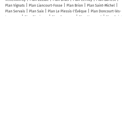
Plan Vignats
Plan Liancourt-Fosse
Plan Brion
Plan Saint-Michel
Plan Servais
Plan Saix
Plan Le Plessis-l'Évêque
Plan Doncourt-lès-
Longuyon
Plan Blavignac
Plan Cornusse
Plan Messemé
Plan Saint-
Germain-la-Montagne
Plan Drom
Plan Bois-Sainte-Marie
Plan
Malicornay
Plan Dammartin-les-Templiers
Plan Chambord
Plan
Sauto
Plan Lascaux
Plan Villiers-le-Roux
Plan Bretteville-le-Rabet
Plan Montgreleix
Plan Saint-Bonnet-les-Tours-de-Merle
Plan Longwé
Plan Leucate
Plan Froncles
Plan La Bazouge-des-Alleux
Plan
Pruines
Lieux à découvrir à Boursonne
Mairie - Boursonne
Église
Cimetière
Église Saint-Pierre de
Boursonne
Cimetière Militaire de Boursonne
Terrain de Football
Salle Polyvalente
Terrain de Sport
Compiegne Kayak
Ass Simbad
Team
Rugby-Club Villers-Cotterets
C2t
Les lieux populaires à Boursonne
La maison des pommes
Info-trafic en France
Info trafic
Pistes cyclables en France