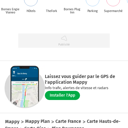
Bornes Engie
Bornes Plug
Hôtels
TheFork
Parking
Supermarché
Vianeo
Inn
Laissez vous guider par le GPS de
l'application Mappy
Info trafic, alertes de vitesse et radars
Installer l'App
Mappy
Mappy Plan
Carte France
Carte Hauts-de-