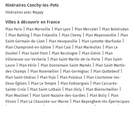
Itinéraires Conchy-les-Pots
Itinéraires avec Mappy
Villes à découvrir en France
Plan Paris
Plan Marseille
Plan Lyon
Plan Mercatel
Plan Boistrudan
Plan Rahling
Plan Fréjeville
Plan Chemy
Plan Moyenneville
Plan
Saint-Germain-de-Livet
Plan Heuqueville
Plan Lamotte-Warfusée
Plan Champrond-en-Gâtine
Plan Caix
Plan Marieulles
Plan Le
Douhet
Plan Saint-Pont
Plan Recologne
Plan Glénic
Plan
Villeneuve-sur-Verberie
Plan Saint-Martin-de-la-Porte
Plan Saint-
Laure
Plan Vérin
Plan Donnemain-Saint-Mamès
Plan Saint-Martin-
des-Champs
Plan Rosenwiller
Plan Germignac
Plan Quittebeuf
Plan Saint-Ondras
Plan Pujo
Plan Puisieux
Plan Courtonne-les-
Deux-Églises
Plan Le Temple
Plan Estézargues
Plan Carcarès-
Sainte-Croix
Plan Saint-Lothain
Plan Oisly
Plan Blienschwiller
Plan Moulinet
Plan Saint-Nazaire-des-Gardies
Plan Bully
Plan
Virson
Plan La Chaussée-sur-Marne
Plan Bayenghem-lès-Éperlecques
Plan Armous-et-Cau
Plan Prinsuéjols-Malbouzon
Plan Allenc
Plan
Campet-et-Lamolère
Plan Arrancy-sur-Crusnes
Plan Gourgeon
Plan
Koeur-la-Grande
Plan La Roche-de-Glun
Plan Noailhac
Lieux à découvrir à Conchy-les-Pots