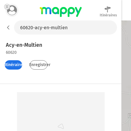
Itinéraires
Mappy
Acy-en-Multien
60620
Itinéraires
Enregistrer