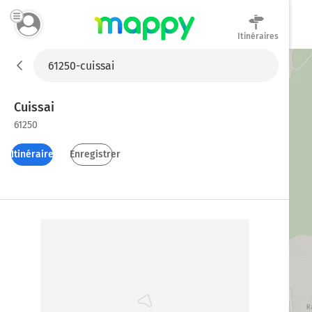
Itinéraires
Mappy
Cuissai
61250
Itinéraires
Enregistrer