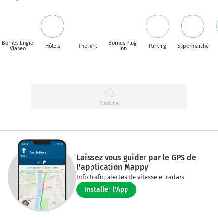
Bornes Engie
Bornes Plug
Hôtels
TheFork
Parking
Supermarché
Vianeo
Inn
Laissez vous guider par le GPS de
l'application Mappy
Info trafic, alertes de vitesse et radars
Installer l'App