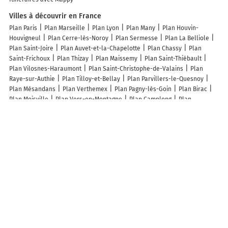
Villes à découvrir en France
Plan Paris
Plan Marseille
Plan Lyon
Plan Many
Plan Houvin-
Houvigneul
Plan Cerre-lès-Noroy
Plan Sermesse
Plan La Belliole
Plan Saint-Joire
Plan Auvet-et-la-Chapelotte
Plan Chassy
Plan
Saint-Frichoux
Plan Thizay
Plan Maissemy
Plan Saint-Thiébault
Plan Vilosnes-Haraumont
Plan Saint-Christophe-de-Valains
Plan
Raye-sur-Authie
Plan Tilloy-et-Bellay
Plan Parvillers-le-Quesnoy
Plan Mésandans
Plan Verthemex
Plan Pagny-lès-Goin
Plan Birac
Plan Moisville
Plan Vers-en-Montagne
Plan Camplong
Plan
Gancourt-Saint-Étienne
Plan Crasville
Plan Marnes
Plan Iron
Plan
Canny-sur-Thérain
Plan Neuvelle-lès-la-Charité
Plan Trévérec
Plan
Barly
Plan Péreille
Plan Geu
Plan Mesnois
Plan Vigeville
Plan
Eyzahut
Plan Chatel-Chéhéry
Plan Unac
Plan Sainte-Geneviève
Plan Villers-Tournelle
Plan Sortosville-en-Beaumont
Plan Saint-
Genès-la-Tourette
Plan Daubèze
Plan Condillac
Plan Migny
Plan
Tramont-Saint-André
Plan Pontlevoy
Plan Rosoy
Plan Valdrôme
Lieux à découvrir à Maisnil
Mini Ferme Itinérante - Les Ani-Maux du Bel Air
Mairie - Maisnil
Theret
Carrossier
Église Saint-Adrien
Cimetière De Maisnil
Leturgie André
C.i.t
Vendanges Tardives
Delassus
Aux Quatre Saisons
Latka Ludvik