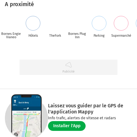
A proximité
Bornes Engie
Bornes Plug
Hôtels
TheFork
Parking
Supermarché
Vianeo
Inn
Laissez vous guider par le GPS de
l'application Mappy
Info trafic, alertes de vitesse et radars
Installer l'App