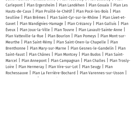
Carlepont
Plan Ergersheim
Plan Landéhen
Plan Gouaix
Plan Les
Hauts-de-Caux
Plan Pruillé-le-Chétif
Plan Pocé-les-Bois
Plan
Seulline
Plan Brêmes
Plan Saint-Cyr-sur-le-Rhône
Plan Livet-et-
Gavet
Plan Wandignies-Hamage
Plan Crézancy
Plan Galluis
Plan
Éveux
Plan Joux-la-Ville
Plan Touvre
Plan Lavault-Sainte-Anne
Plan Vatteville-la-Rue
Plan Bourlon
Plan Pomeys
Plan Mont-sur-
Meurthe
Plan Saint-Rémy
Plan Saint-Onen-la-Chapelle
Plan
Brenthonne
Plan Mary-sur-Marne
Plan Gesnes-le-Gandelin
Plan
Saint-Faust
Plan Chânes
Plan Montcey
Plan Budos
Plan Saint-
Marcel
Plan Annepont
Plan Campagnan
Plan Challes
Plan Trosly-
Loire
Plan Hermeray
Plan Vire-sur-Lot
Plan Seugy
Plan
Rochessauve
Plan La Ferrière-Bochard
Plan Varennes-sur-Usson
Plan Tressandans
Plan Rogliano
Lieux à découvrir à Enquin-lez-Guinegatte
Commerçants de Enquin-lez-Guinegatte
Electricité Services-Benjamin
DOLLET
Coccimarket Hurtevent SARL
Mairie - Enquin-lez-Guinegatte
aux Ptits Ciseaux
Cécile Acquart
Debette - Cerouter
Mairie - Enquin-
les-Mines
Auto-école Fouricquet
Garage Gla
Église
Église
Église
Cimetière
Cimetière
Église
Cimetière De Enquin-les-Mines
Cimetière De Enquin-les-Mines
Cimetière De Enguinegatte
Cimetières
Pass Pass Électrique
Terrains de Football
Gillon Cédric
Julie Dambre