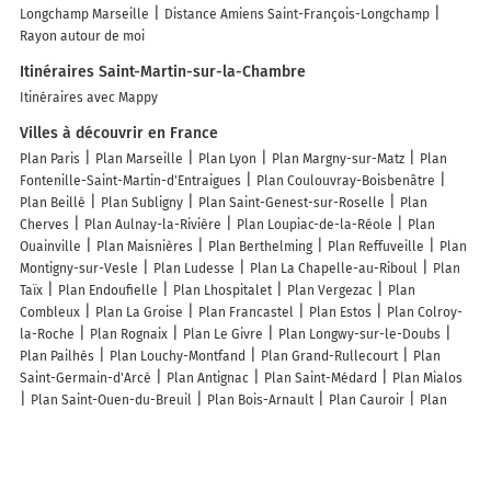
Longchamp Marseille
Distance Amiens Saint-François-Longchamp
Rayon autour de moi
Itinéraires Saint-Martin-sur-la-Chambre
Itinéraires avec Mappy
Villes à découvrir en France
Plan Paris
Plan Marseille
Plan Lyon
Plan Margny-sur-Matz
Plan
Fontenille-Saint-Martin-d'Entraigues
Plan Coulouvray-Boisbenâtre
Plan Beillé
Plan Subligny
Plan Saint-Genest-sur-Roselle
Plan
Cherves
Plan Aulnay-la-Rivière
Plan Loupiac-de-la-Réole
Plan
Ouainville
Plan Maisnières
Plan Berthelming
Plan Reffuveille
Plan
Montigny-sur-Vesle
Plan Ludesse
Plan La Chapelle-au-Riboul
Plan
Taïx
Plan Endoufielle
Plan Lhospitalet
Plan Vergezac
Plan
Combleux
Plan La Groise
Plan Francastel
Plan Estos
Plan Colroy-
la-Roche
Plan Rognaix
Plan Le Givre
Plan Longwy-sur-le-Doubs
Plan Pailhès
Plan Louchy-Montfand
Plan Grand-Rullecourt
Plan
Saint-Germain-d'Arcé
Plan Antignac
Plan Saint-Médard
Plan Mialos
Plan Saint-Ouen-du-Breuil
Plan Bois-Arnault
Plan Cauroir
Plan
Diesen
Plan Tanis
Plan Cantaing-sur-Escaut
Plan Cerville
Plan
Bosc-Mesnil
Plan Saint-Martin-aux-Arbres
Plan Courcy-aux-Loges
Plan Mérillac
Plan Lidrezing
Plan Hautot-sur-Mer
Plan Le Brignon