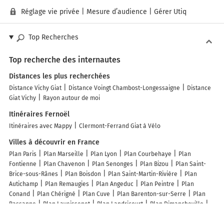
Réglage vie privée
|
Mesure d’audience
|
Gérer Utiq
Top Recherches
Top recherche des internautes
Distances les plus recherchées
Distance Vichy Giat
Distance Voingt Chambost-Longessaigne
Distance
Giat Vichy
Rayon autour de moi
Itinéraires Fernoël
Itinéraires avec Mappy
Clermont-Ferrand Giat à Vélo
Villes à découvrir en France
Plan Paris
Plan Marseille
Plan Lyon
Plan Courbehaye
Plan
Fontienne
Plan Chavenon
Plan Senonges
Plan Bizou
Plan Saint-
Brice-sous-Rânes
Plan Boisdon
Plan Saint-Martin-Rivière
Plan
Autichamp
Plan Remaugies
Plan Angeduc
Plan Peintre
Plan
Conand
Plan Chérigné
Plan Cuve
Plan Barenton-sur-Serre
Plan
Bassanne
Plan Laveissenet
Plan Landricourt
Plan Dimancheville
Plan Éoux
Plan Cabanac-Cazaux
Plan Thonne-les-Près
Plan