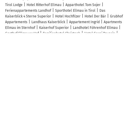
Tirol Lodge
Hotel Ritterhof Ellmau
Apparthotel Tom Sojer
Ferienappartements Landhof
Sporthotel Ellmau in Tirol
Das
Kaiserblick 4 Sterne Superior
Hotel Hochfilzer
Hotel Der Bär
Grubhof
Appartements
Landhaus Kaiserblick
Appartement Ingrid
Apartments
Ellmau im Sternhof
Kaiserhof Superior
Landhotel Föhrenhof Ellmau
Gasthof Ellmauer Hof
Familienhotel Christoph
Hotel Garni Bavaria
Kaiser Retreat Ski-In Ski Out & Summer Paradise
Chalet Glücklich sein...
House Bambi, Apt 5
Ferienhaus Elisabeth
Haus Hager - Maria Hager
Appartements Oswald
Chalet in Ellmau near Skiwelt Slopes
Chalet in
Ellmau near Ski Slopes
Appartementhaus Spiegl by Travel Partner
Appartementhaus Bambi
Haus Sonnwend
Ferienwohnung
Schmiedhofer
Oberholzer Landhaus & Appartement
Haus Friederike -
Sylvia Brunner
Alpenresidenz Unterrainer
Chalet in Ellmau near Ski
Lift
Wexhaus
LuxusChalet Happy Home Tyrol
Appartement Torblick
Alpen Chalet ELLMAU Zentrum
Ferienwohnung Weinfurter Luise
Ferienhaus Soregina
Ferienwohnungen Hochfilzer
Ferienwohnung
Innerbichler
Apartment Enzian
Haus Landmann
Appartementhaus
Mühlberger
Appartement Wilder Kaiser Deluxe
Alpenchalets Wilder
Kaiser
Naschberghof
Appartement Jöchl
Martin Feyersinger
Haus
Margreth
Bauernhof Mühltalhof
Kaiserappartements-Marie
Haus
Anne
Haus Salina
Haus Bella
Kaiserapart Steinadler - ELLMAU
Zentrum
Berghof Appartement 11
Berghof Appartement Top 22