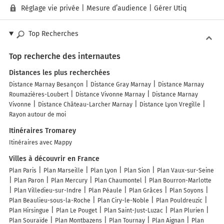
Réglage vie privée
|
Mesure d’audience
|
Gérer Utiq
Top Recherches
Top recherche des internautes
Distances les plus recherchées
Distance Marnay Besançon
Distance Gray Marnay
Distance Marnay
Roumazières-Loubert
Distance Vivonne Marnay
Distance Marnay
Vivonne
Distance Château-Larcher Marnay
Distance Lyon Vregille
Rayon autour de moi
Itinéraires Tromarey
Itinéraires avec Mappy
Villes à découvrir en France
Plan Paris
Plan Marseille
Plan Lyon
Plan Sion
Plan Vaux-sur-Seine
Plan Paron
Plan Mercury
Plan Chaumontel
Plan Bourron-Marlotte
Plan Villedieu-sur-Indre
Plan Péaule
Plan Grâces
Plan Soyons
Plan Beaulieu-sous-la-Roche
Plan Ciry-le-Noble
Plan Pouldreuzic
Plan Hirsingue
Plan Le Pouget
Plan Saint-Just-Luzac
Plan Plurien
Plan Souraïde
Plan Montbazens
Plan Tournay
Plan Aignan
Plan