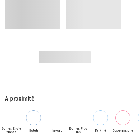
A proximité
Bornes Engie
Bornes Plug
Hôtels
TheFork
Parking
Supermarché
Vianeo
Inn