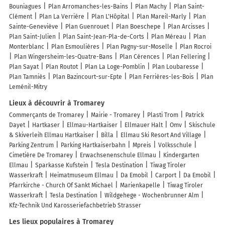
Bouniagues
Plan Arromanches-les-Bains
Plan Machy
Plan Saint-
Clément
Plan La Verrière
Plan L'Hôpital
Plan Mareil-Marly
Plan
Sainte-Geneviève
Plan Guenrouet
Plan Boeschepe
Plan Arcisses
Plan Saint-Julien
Plan Saint-Jean-Pla-de-Corts
Plan Méreau
Plan
Monterblanc
Plan Esmoulières
Plan Pagny-sur-Moselle
Plan Rocroi
Plan Wingersheim-les-Quatre-Bans
Plan Cérences
Plan Fellering
Plan Sayat
Plan Routot
Plan La Loge-Pomblin
Plan Loubaresse
Plan Tamniès
Plan Bazincourt-sur-Epte
Plan Ferrières-les-Bois
Plan
Leménil-Mitry
Lieux à découvrir à Tromarey
Commerçants de Tromarey
Mairie - Tromarey
Plasti Trom
Patrick
Dayet
Hartkaser
Ellmau-Hartkaiser
Ellmauer Halt
Omv
Skischule
& Skiverleih Ellmau Hartkaiser
Billa
Ellmau Ski Resort And Village
Parking Zentrum
Parking Hartkaiserbahn
Mpreis
Volksschule
Cimetière De Tromarey
Erwachsenenschule Ellmau
Kindergarten
Ellmau
Sparkasse Kufstein
Tesla Destination
Tiwag Tiroler
Wasserkraft
Heimatmuseum Ellmau
Da Emobil
Carport
Da Emobil
Pfarrkirche - Church Of Sankt Michael
Marienkapelle
Tiwag Tiroler
Wasserkraft
Tesla Destination
Wildgehege - Wochenbrunner Alm
Kfz-Technik Und Karosseriefachbetrieb Strasser
Les lieux populaires à Tromarey