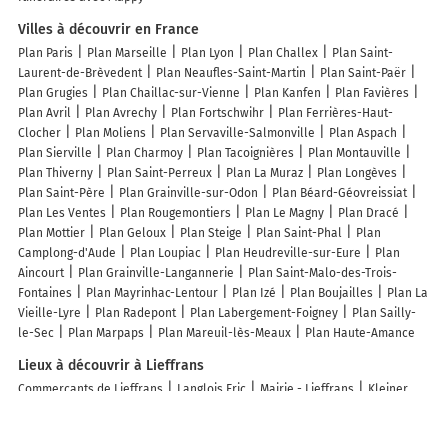
Villes à découvrir en France
Plan Paris
Plan Marseille
Plan Lyon
Plan Challex
Plan Saint-
Laurent-de-Brèvedent
Plan Neaufles-Saint-Martin
Plan Saint-Paër
Plan Grugies
Plan Chaillac-sur-Vienne
Plan Kanfen
Plan Favières
Plan Avril
Plan Avrechy
Plan Fortschwihr
Plan Ferrières-Haut-
Clocher
Plan Moliens
Plan Servaville-Salmonville
Plan Aspach
Plan Sierville
Plan Charmoy
Plan Tacoignières
Plan Montauville
Plan Thiverny
Plan Saint-Perreux
Plan La Muraz
Plan Longèves
Plan Saint-Père
Plan Grainville-sur-Odon
Plan Béard-Géovreissiat
Plan Les Ventes
Plan Rougemontiers
Plan Le Magny
Plan Dracé
Plan Mottier
Plan Geloux
Plan Steige
Plan Saint-Phal
Plan
Camplong-d'Aude
Plan Loupiac
Plan Heudreville-sur-Eure
Plan
Aincourt
Plan Grainville-Langannerie
Plan Saint-Malo-des-Trois-
Fontaines
Plan Mayrinhac-Lentour
Plan Izé
Plan Boujailles
Plan La
Vieille-Lyre
Plan Radepont
Plan Labergement-Foigney
Plan Sailly-
le-Sec
Plan Marpaps
Plan Mareuil-lès-Meaux
Plan Haute-Amance
Lieux à découvrir à Lieffrans
Commerçants de Lieffrans
Langlois Eric
Mairie - Lieffrans
Kleiner
Lafatscher
Speckkarspitze
Kleiner Bettelwurf
Große Wechselspitze
Großer Bettelwurf
Hundskopf
E-Laden Tirol
E-Laden Tirol
E-Laden