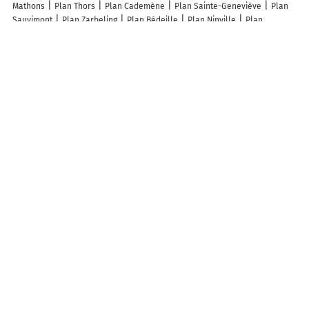
Mathons
Plan Thors
Plan Cademène
Plan Sainte-Geneviève
Plan
Sauvimont
Plan Zarbeling
Plan Bédeille
Plan Ninville
Plan
Macogny
Plan Crupilly
Plan Loreto-di-Tallano
Plan Carticasi
Plan
La Tourette-Cabardès
Plan Ormenans
Plan Étréjust
Plan Voiscreville
Plan Nantes
Plan Rouen
Plan Montreuil
Plan Moulins
Plan
Besson
Plan Saint-Gratien
Plan Pithiviers
Plan Écouen
Plan
Richwiller
Plan Provin
Plan Rauville-la-Bigot
Plan Roussas
Plan
Saint-Martin-de-Juillers
Plan Pierrelongue
Lieux à découvrir à Colombotte
Mairie - Colombotte
Église
Les lieux populaires à Colombotte
B&B La Tourelle Chambres et Table d'Hôtes
A découvrir autour de Colombotte
Château Grenouille
Info-trafic en France
Info trafic
Pistes cyclables en France
Plan des pistes cyclables