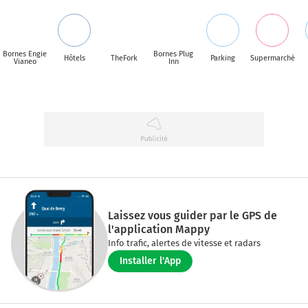
Bornes Engie
Bornes Plug
Hôtels
TheFork
Parking
Supermarché
Vianeo
Inn
Laissez vous guider par le GPS de
l'application Mappy
Info trafic, alertes de vitesse et radars
Installer l'App