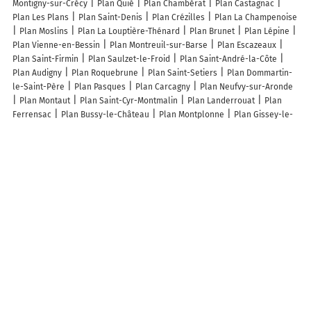
Montigny-sur-Crécy
Plan Quié
Plan Chambérat
Plan Castagnac
Plan Les Plans
Plan Saint-Denis
Plan Crézilles
Plan La Champenoise
Plan Moslins
Plan La Louptière-Thénard
Plan Brunet
Plan Lépine
Plan Vienne-en-Bessin
Plan Montreuil-sur-Barse
Plan Escazeaux
Plan Saint-Firmin
Plan Saulzet-le-Froid
Plan Saint-André-la-Côte
Plan Audigny
Plan Roquebrune
Plan Saint-Setiers
Plan Dommartin-
le-Saint-Père
Plan Pasques
Plan Carcagny
Plan Neufvy-sur-Aronde
Plan Montaut
Plan Saint-Cyr-Montmalin
Plan Landerrouat
Plan
Ferrensac
Plan Bussy-le-Château
Plan Montplonne
Plan Gissey-le-
Vieil
Plan Vétrigne
Plan Mazion
Plan Bayecourt
Plan Saint-Péran
Plan Cernon
Plan Antoingt
Plan Bernières-d'Ailly
Plan Bermicourt
Plan Craménil
Plan Juville
Plan Martillac
Plan Salaunes
Plan
Roncourt
Lieux à découvrir à Reclesne
Mairie - Reclesne
Fresnel Christophe
Église De l'Assomption
Cimetière De Reclesne
Salle des Fêtes
Pira Bernard
Lamarre EARL
Actovia SARL
Briez Emmanuel
Salle des fêtes
Comite D'Animation De
Tavernay
Club Des Aines Du Ternin
le Nectar des Dieux
La Petite
Cantate
E A Renard S C
Bérard Alain
Vaccaro Raphaël
Gaunet Sarl
Jugé Cédric Terrassement
Les lieux populaires à Reclesne