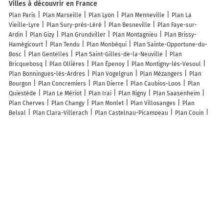
Villes à découvrir en France
Plan Paris
Plan Marseille
Plan Lyon
Plan Menneville
Plan La
Vieille-Lyre
Plan Sury-près-Léré
Plan Besneville
Plan Faye-sur-
Ardin
Plan Gizy
Plan Grundviller
Plan Montagnieu
Plan Brissy-
Hamégicourt
Plan Tendu
Plan Monbéqui
Plan Sainte-Opportune-du-
Bosc
Plan Gentelles
Plan Saint-Gilles-de-la-Neuville
Plan
Bricquebosq
Plan Ollières
Plan Épenoy
Plan Montigny-lès-Vesoul
Plan Bonningues-lès-Ardres
Plan Vogelgrun
Plan Mézangers
Plan
Bourgon
Plan Concremiers
Plan Dierre
Plan Caubios-Loos
Plan
Quiestède
Plan Le Mériot
Plan Irai
Plan Rigny
Plan Saasenheim
Plan Cherves
Plan Changy
Plan Monlet
Plan Villosanges
Plan
Belval
Plan Clara-Villerach
Plan Castelnau-Picampeau
Plan Couin
Plan Espiet
Plan Saint-Pierre-de-Mézoargues
Plan Saint-Étienne-du-
Gué-de-l'Isle
Plan Cuq
Plan Marolles
Plan Saint-Hilaire-le-Grand
Plan Pradinas
Plan Noisy-Rudignon
Plan Autreville-sur-Moselle
Plan
Ibigny
Plan Nandy
Plan Hommes
Lieux à découvrir à Trilbardou
Commerçants de Trilbardou
Soares Peinture
Service Espaces Verts Ile
de France
L_évenementiel créatrice d'ambiance
D . A . C . Ravalement
Central'Mat
Hooo Lâchez Prise
Mairie - Trilbardou
Vialis
KB
Viandes
Thiery Loc
D.s.a
Église Sainte-Geneviève
Parking vélo
Cimetière De Trilbardou
Terrain de Tennis
Centre De Vacances De La