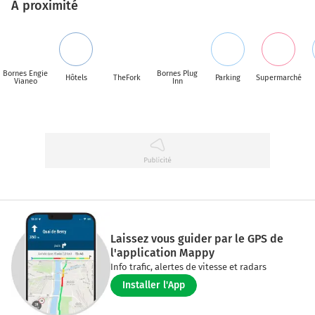
A proximité
Bornes Engie
Bornes Plug
Hôtels
TheFork
Parking
Supermarché
Vianeo
Inn
Laissez vous guider par le GPS de
l'application Mappy
Info trafic, alertes de vitesse et radars
Installer l'App