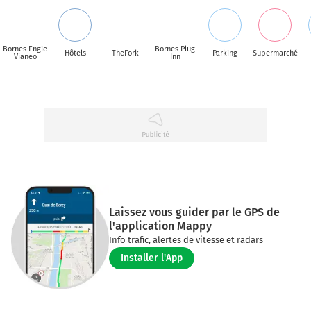
Bornes Engie
Bornes Plug
Hôtels
TheFork
Parking
Supermarché
Vianeo
Inn
Laissez vous guider par le GPS de
l'application Mappy
Info trafic, alertes de vitesse et radars
Installer l'App