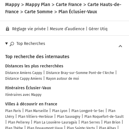
Mappy
Mappy Plan
Carte France
Carte Hauts-de-
France
Carte Somme
Plan Éclusier-Vaux
Réglage vie privée
|
Mesure d’audience
|
Gérer Utiq
Top Recherches
Top recherche des internautes
Distances les plus recherchées
Distance Amiens Cappy
Distance Bray-sur-Somme Pont-de-l'Arche
Distance Cappy Amiens
Rayon autour de moi
Itinéraires Éclusier-Vaux
Itinéraires avec Mappy
Villes à découvrir en France
Plan Paris
Plan Marseille
Plan Lyon
Plan Longpré-le-Sec
Plan
Lhéry
Plan Villiers-Herbisse
Plan Sauvagny
Plan Roquefort-de-Sault
Plan Pellerey
Plan La Louvière-Lauragais
Plan Serres
Plan Brion
Plan Thèbe
Plan Douaumont-Vaux
Plan Sainte-Vertu
Plan Albas