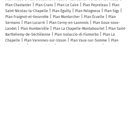
Plan Chastanier
Plan Crans
Plan Le Caire
Plan Peyreleau
Plan
Saint-Nicolas-la-Chapelle
Plan Éguilly
Plan Palogneux
Plan Sigy
Plan Fraignot-et-Vesvrotte
Plan Montarcher
Plan Écuelle
Plan
Sermano
Plan Lucarré
Plan Cerny-en-Laonnois
Plan Goux-sous-
Landet
Plan Humberville
Plan La Chapelle-Montabourlet
Plan Saint-
Barthélemy-de-Séchilienne
Plan Isolaccio-di-Fiumorbo
Plan La
Chapelle
Plan Varennes-sur-Usson
Plan Vaux-sur-Somme
Plan
Retschwiller
Plan Bersillies
Plan Saint-Cierge-la-Serre
Plan
Reclinghem
Plan Burelles
Plan Ivors
Plan Crantenoy
Plan Bezins-
Garraux
Plan Saint-Jean-Poudge
Plan Le Cardonnois
Plan Esconnets
Plan Gée-Rivière
Plan Quarouble
Plan Auxy
Plan Trémont-sur-
Saulx
Lieux à découvrir à Éclusier-Vaux
Maison Familiale Rurale
Mairie - Éclusier-Vaux
Le Domaine des P'tits
bouchons
Parking vélo
Le Marais d'Eclusier
Église
Église
Église
Cimetière Communal
Cimetière d'Éclusier-Vaux
les Amis d'Eclusier
Vaux
Mecaconnect
Comite Des Fetes D'Eclusier-Vaux
Societe De
Longue Paume De Frise
Aspiplus
PR La Montagne de Vaux
Les lieux populaires à Éclusier-Vaux
La Roulotte du Marais