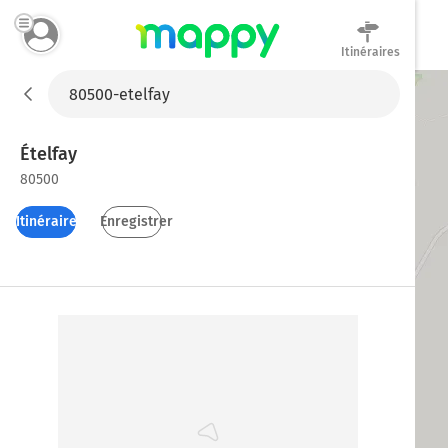
Itinéraires
Mappy
Ételfay
80500
Itinéraires
Enregistrer