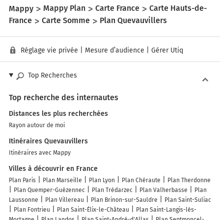
Mappy
Mappy Plan
Carte France
Carte Hauts-de-
France
Carte Somme
Plan Quevauvillers
Réglage vie privée
|
Mesure d’audience
|
Gérer Utiq
Top Recherches
Top recherche des internautes
Distances les plus recherchées
Rayon autour de moi
Itinéraires Quevauvillers
Itinéraires avec Mappy
Villes à découvrir en France
Plan Paris
Plan Marseille
Plan Lyon
Plan Chéraute
Plan Therdonne
Plan Quemper-Guézennec
Plan Trédarzec
Plan Valherbasse
Plan
Laussonne
Plan Villereau
Plan Brinon-sur-Sauldre
Plan Saint-Suliac
Plan Fontrieu
Plan Saint-Élix-le-Château
Plan Saint-Langis-lès-
Mortagne
Plan Landos
Plan Saint-André-d'Allas
Plan Septmoncel-