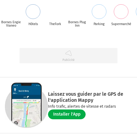
Bornes Engie
Bornes Plug
Hôtels
TheFork
Parking
Supermarché
Vianeo
Inn
Laissez vous guider par le GPS de
l'application Mappy
Info trafic, alertes de vitesse et radars
Installer l'App