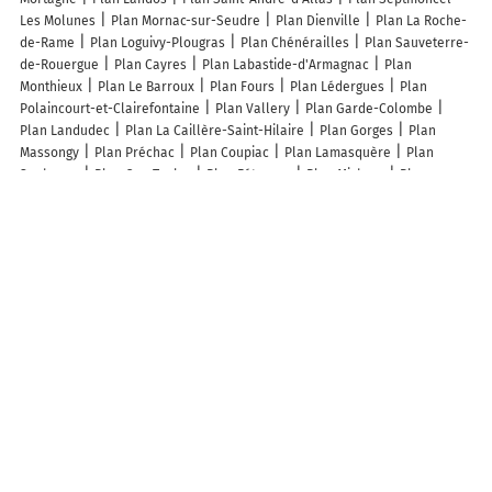
Les Molunes
Plan Mornac-sur-Seudre
Plan Dienville
Plan La Roche-
de-Rame
Plan Loguivy-Plougras
Plan Chénérailles
Plan Sauveterre-
de-Rouergue
Plan Cayres
Plan Labastide-d'Armagnac
Plan
Monthieux
Plan Le Barroux
Plan Fours
Plan Lédergues
Plan
Polaincourt-et-Clairefontaine
Plan Vallery
Plan Garde-Colombe
Plan Landudec
Plan La Caillère-Saint-Hilaire
Plan Gorges
Plan
Massongy
Plan Préchac
Plan Coupiac
Plan Lamasquère
Plan
Saubusse
Plan Cuq-Toulza
Plan Féternes
Plan Michery
Plan
Bussière-Dunoise
Plan Le Trévoux
Plan Les Hôpitaux-Vieux
Plan
Sainte-Geneviève-lès-Gasny
Plan Flavacourt
Plan Carsac-de-Gurson
Plan Saint-Seine-sur-Vingeanne
Plan Semmadon
Plan Étain
Lieux à découvrir à Quevauvillers
Commerçants de Quevauvillers
Maison Levasseur
Expertisimmo
La
Poste
Luc Alain
Demailly Quentin
Caruso
BigMat
Garage Deloge
Ambulances Jacob
La Banque Postale
Salle Polyvalente
Mairie -
Quevauvillers
Evo' Elect Solutions
Café des Sports
Euro Dancing
Cafe Des Halles
Ecs 80
Lefevre Environnement Sas
Residence des
Villers
Pm Pro
Agence 2 I
Hair Dream
Klopp Thibaut
Institut
Pause Beauté
Proxi
Susan Delaire
Entreprise Deveaux
Milli'Chic
Alice Niquet
Pharmacie Du Relais De Poste
Église Notre-Dame De La
Nativité