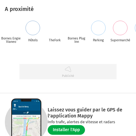
A proximité
Bornes Engie
Bornes Plug
Hôtels
TheFork
Parking
Supermarché
Vianeo
Inn
Laissez vous guider par le GPS de
l'application Mappy
Info trafic, alertes de vitesse et radars
Installer l'App