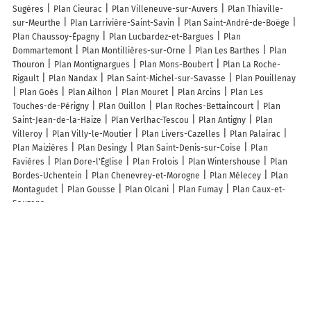
Sugères
Plan Cieurac
Plan Villeneuve-sur-Auvers
Plan Thiaville-
sur-Meurthe
Plan Larrivière-Saint-Savin
Plan Saint-André-de-Boëge
Plan Chaussoy-Épagny
Plan Lucbardez-et-Bargues
Plan
Dommartemont
Plan Montillières-sur-Orne
Plan Les Barthes
Plan
Thouron
Plan Montignargues
Plan Mons-Boubert
Plan La Roche-
Rigault
Plan Nandax
Plan Saint-Michel-sur-Savasse
Plan Pouillenay
Plan Goès
Plan Ailhon
Plan Mouret
Plan Arcins
Plan Les
Touches-de-Périgny
Plan Ouillon
Plan Roches-Bettaincourt
Plan
Saint-Jean-de-la-Haize
Plan Verlhac-Tescou
Plan Antigny
Plan
Villeroy
Plan Villy-le-Moutier
Plan Livers-Cazelles
Plan Palairac
Plan Maizières
Plan Desingy
Plan Saint-Denis-sur-Coise
Plan
Favières
Plan Dore-l'Église
Plan Frolois
Plan Wintershouse
Plan
Bordes-Uchentein
Plan Chenevrey-et-Morogne
Plan Mélecey
Plan
Montagudet
Plan Gousse
Plan Olcani
Plan Fumay
Plan Caux-et-
Sauzens
Lieux à découvrir à Génébrières
Commerçants de Génébrières
Lb Pose Alu
Écurie Laureen Dubarry
CaféTénango Torréfaction
Valentin Tp
Domaine de Souladiès
Escalette Pascal
Sionepoe Gabriel
Mairie - Génébrières
David
Habitat Concept
Anpeip-Tarn Et Garonne
La Compagnie des
Campagnes
Cimetière
Cimetière de Génébrières
Domaine Du