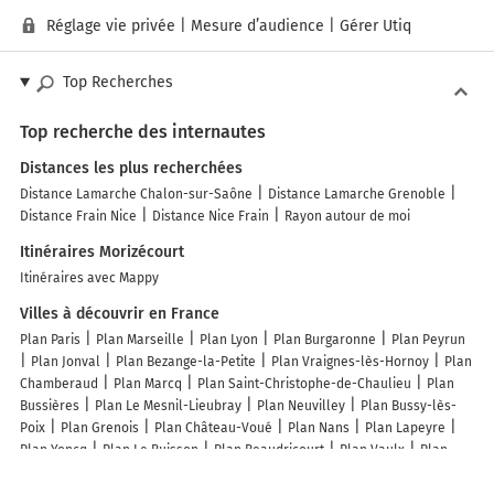
Réglage vie privée
|
Mesure d’audience
|
Gérer Utiq
Top Recherches
Top recherche des internautes
Distances les plus recherchées
Distance Lamarche Chalon-sur-Saône
Distance Lamarche Grenoble
Distance Frain Nice
Distance Nice Frain
Rayon autour de moi
Itinéraires Morizécourt
Itinéraires avec Mappy
Villes à découvrir en France
Plan Paris
Plan Marseille
Plan Lyon
Plan Burgaronne
Plan Peyrun
Plan Jonval
Plan Bezange-la-Petite
Plan Vraignes-lès-Hornoy
Plan
Chamberaud
Plan Marcq
Plan Saint-Christophe-de-Chaulieu
Plan
Bussières
Plan Le Mesnil-Lieubray
Plan Neuvilley
Plan Bussy-lès-
Poix
Plan Grenois
Plan Château-Voué
Plan Nans
Plan Lapeyre
Plan Yoncq
Plan Le Buisson
Plan Beaudricourt
Plan Vaulx
Plan
Chaudardes
Plan Guindrecourt-aux-Ormes
Plan Vouthon-Haut
Plan