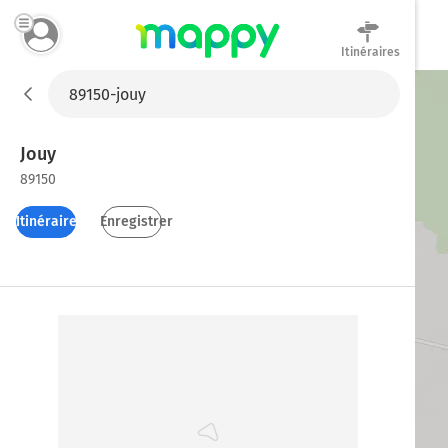
Itinéraires
Mappy
Jouy
89150
Itinéraires
Enregistrer