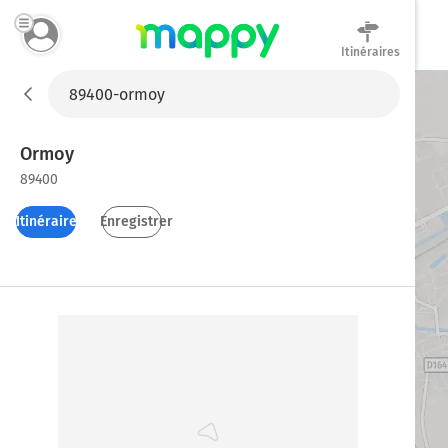
Itinéraires
Mappy
Ormoy
89400
Itinéraires
Enregistrer