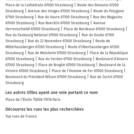
Place de la Cathédrale 67000 Strasbourg
Route des Romains 67200
Strasbourg
Avenue des Vosges 67000 Strasbourg
Route du Polygone
67100 Strasbourg
Rue du Havre 67100 Strasbourg
Rue des Magasins
67000 Strasbourg
Rue Boecklin 67000 Strasbourg
Avenue
Herrenschmidt 67000 Strasbourg
Place de Bordeaux 67000 Strasbourg
Rue du Faubourg National 67000 Strasbourg
Rue du Doubs 67100
Strasbourg
Rue du 22 Novembre 67000 Strasbourg
Route de
Mittelhausbergen 67200 Strasbourg
Route d'Oberhausbergen 67200
Strasbourg
Rue de Molsheim 67000 Strasbourg
Place de la République
67000 Strasbourg
Rue du Verdon 67100 Strasbourg
Boulevard d'Anvers
67000 Strasbourg
Place de Broglie 67000 Strasbourg
Boulevard de la
Victoire 67000 Strasbourg
Place de l'Homme de Fer 67000 Strasbourg
Boulevard du Président Wilson 67000 Strasbourg
Rue de Zurich 67000
Strasbourg
Les autres Villes ayant une voie portant ce nom
Place de l'Étoile 75008-75116 Paris
Découvrez les rues les plus recherchées
Top rues de France
A découvrir autour de Strasbourg
Marché Gare
Port du Rhin
Île du Canal