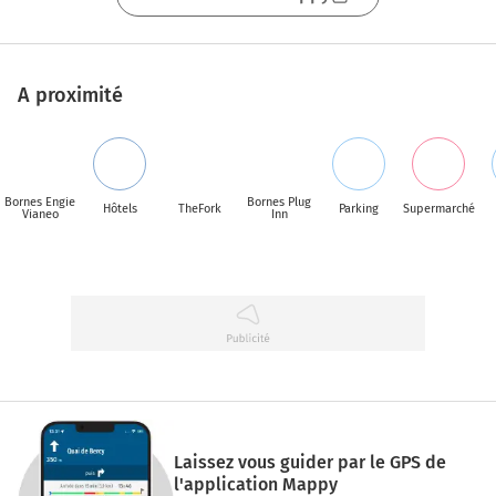
connaît
A proximité
Bornes Engie
Bornes Plug
Hôtels
TheFork
Parking
Supermarché
Vianeo
Inn
Laissez vous guider par le GPS de
l'application Mappy