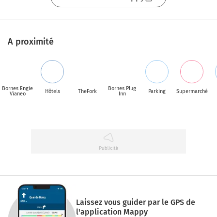
connaît
A proximité
Bornes Engie
Bornes Plug
Hôtels
TheFork
Parking
Supermarché
Vianeo
Inn
Laissez vous guider par le GPS de
l'application Mappy