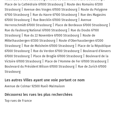
Place de la Cathédrale 67000 Strasbourg
Route des Romains 67200
Strasbourg
Avenue des Vosges 67000 Strasbourg
Route du Polygone
67100 Strasbourg
Rue du Havre 67100 Strasbourg
Rue des Magasins
67000 Strasbourg
Rue Boecklin 67000 Strasbourg
Avenue
Herrenschmidt 67000 Strasbourg
Place de Bordeaux 67000 Strasbourg
Rue du Faubourg National 67000 Strasbourg
Rue du Doubs 67100
Strasbourg
Rue du 22 Novembre 67000 Strasbourg
Route de
Mittelhausbergen 67200 Strasbourg
Route d'Oberhausbergen 67200
Strasbourg
Rue de Molsheim 67000 Strasbourg
Place de la République
67000 Strasbourg
Rue du Verdon 67100 Strasbourg
Boulevard d'Anvers
67000 Strasbourg
Place de Broglie 67000 Strasbourg
Boulevard de la
Victoire 67000 Strasbourg
Place de l'Homme de Fer 67000 Strasbourg
Boulevard du Président Wilson 67000 Strasbourg
Rue de Zurich 67000
Strasbourg
Les autres Villes ayant une voie portant ce nom
Avenue de Colmar 92500 Rueil-Malmaison
Découvrez les rues les plus recherchées
Top rues de France
A découvrir autour de Strasbourg
Marché Gare
Port du Rhin
Île du Canal