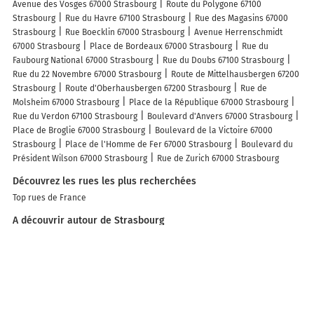
Avenue des Vosges 67000 Strasbourg
Route du Polygone 67100
Strasbourg
Rue du Havre 67100 Strasbourg
Rue des Magasins 67000
Strasbourg
Rue Boecklin 67000 Strasbourg
Avenue Herrenschmidt
67000 Strasbourg
Place de Bordeaux 67000 Strasbourg
Rue du
Faubourg National 67000 Strasbourg
Rue du Doubs 67100 Strasbourg
Rue du 22 Novembre 67000 Strasbourg
Route de Mittelhausbergen 67200
Strasbourg
Route d'Oberhausbergen 67200 Strasbourg
Rue de
Molsheim 67000 Strasbourg
Place de la République 67000 Strasbourg
Rue du Verdon 67100 Strasbourg
Boulevard d'Anvers 67000 Strasbourg
Place de Broglie 67000 Strasbourg
Boulevard de la Victoire 67000
Strasbourg
Place de l'Homme de Fer 67000 Strasbourg
Boulevard du
Président Wilson 67000 Strasbourg
Rue de Zurich 67000 Strasbourg
Découvrez les rues les plus recherchées
Top rues de France
A découvrir autour de Strasbourg
Centre-Ville
Marché Gare
Orangerie-Conseil des XV
Île du Canal
Les lieux populaires à Strasbourg
Séjours & Affaires Strasbourg Kleber
Le Jean-Sébastien Bach
City
Residence Access Strasbourg
Médicis Home Strasbourg
Nemea Appart
Hotel Elypseo Strasbourg Port
Hôtel Vendôme
Hôtel Couvent du