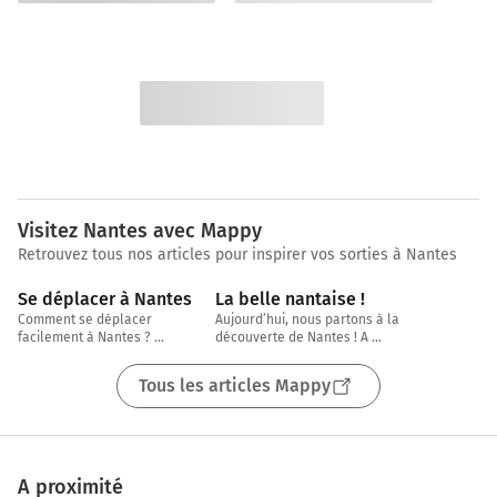
Visitez Nantes avec Mappy
Retrouvez tous nos articles pour inspirer vos sorties à Nantes
5 min
3 min
Se déplacer à Nantes
La belle nantaise !
Comment se déplacer 
Aujourd’hui, nous partons à la 
facilement à Nantes ? 
découverte de Nantes ! A 
Transports en commun, voiture, 
seulement une heure de la mer, 
vélo, à pied, on fait le point 
sur les rives de la
Tous les articles Mappy
ensemble !
A proximité