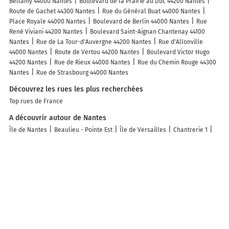
Bellamy 44000 Nantes
Boulevard de la Prairie au Duc 44200 Nantes
Route de Gachet 44300 Nantes
Rue du Général Buat 44000 Nantes
Place Royale 44000 Nantes
Boulevard de Berlin 44000 Nantes
Rue
René Viviani 44200 Nantes
Boulevard Saint-Aignan Chantenay 44100
Nantes
Rue de La Tour-d'Auvergne 44200 Nantes
Rue d'Allonville
44000 Nantes
Route de Vertou 44200 Nantes
Boulevard Victor Hugo
44200 Nantes
Rue de Rieux 44000 Nantes
Rue du Chemin Rouge 44300
Nantes
Rue de Strasbourg 44000 Nantes
Découvrez les rues les plus recherchées
Top rues de France
A découvrir autour de Nantes
Île de Nantes
Beaulieu - Pointe Est
Île de Versailles
Chantrerie 1
Nantes Nord
Prairie de Mauves
Haluchère Perray
Gloriette
Les lieux populaires à Nantes
Séjours & Affaires Nantes La Beaujoire
Appart'hôtel Odalys City - Nantes
Cité des congrès
Appart'City Classic Nantes Viarme
Séjours & Affaires
Nantes Ducs De Bretagne
Appart'City Confort Nantes Cité des Congrès
Chachacha Hôtel
Hôtel Terminus
City Résidence Nantes La Chantrerie
Hôtel Novella Nantes Centre Gare
Quick Palace Nantes La Beaujoire
Logis Hôtel Duquesne
Le Lieu Dit
OLDEGAR Hôtel
Hotel Le Petit