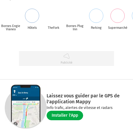
Bornes Engie
Bornes Plug
Hôtels
TheFork
Parking
Supermarché
Vianeo
Inn
Laissez vous guider par le GPS de
l'application Mappy
Info trafic, alertes de vitesse et radars
Installer l'App