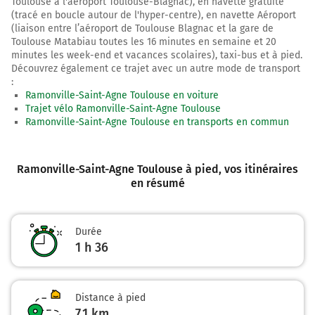
Toulouse à l'aéroport Toulouse-Blagnac), en navette gratuite
continuer sur 35 mètres
(tracé en boucle autour de l'hyper-centre), en navette Aéroport
6,9 km
(liaison entre l’aéroport de Toulouse Blagnac et la gare de
Toulouse Matabiau toutes les 16 minutes en semaine et 20
Continuer Place Roger Salengro sur 25 mètres
minutes les week-end et vacances scolaires), taxi-bus et à pied.
Découvrez également ce trajet avec un autre mode de transport
6,9 km
:
Ramonville-Saint-Agne Toulouse en voiture
Continuer Rue Saint-Pantaléon sur 70 mètres
Trajet vélo Ramonville-Saint-Agne Toulouse
Ramonville-Saint-Agne Toulouse en transports en commun
7,0 km
Tourner légèrement à gauche sur Rue de la Pomme et
continuer sur 50 mètres
Ramonville-Saint-Agne Toulouse à pied
, vos itinéraires
en résumé
7,0 km
Tourner à droite sur Rue du Poids de l'Huile et
continuer sur 5 mètres
Durée
1 h 36
Toulouse
9h10
31000-31500
Distance à pied
7,1 km