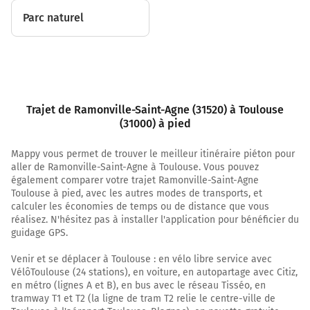
Continuer Rue des Filatiers sur 220 mètres
Parc naturel
6,5 km
Continuer Rue des Changes sur 180 mètres
6,7 km
Trajet de Ramonville-Saint-Agne (31520) à Toulouse
Tourner à droite sur Rue Peyras et continuer sur 35
(31000) à pied
mètres
6,7 km
Mappy vous permet de trouver le meilleur itinéraire piéton pour
aller de Ramonville-Saint-Agne à Toulouse. Vous pouvez
Tourner à gauche sur Rue des Puits Clos et continuer
également comparer votre trajet Ramonville-Saint-Agne
sur 85 mètres
Toulouse à pied, avec les autres modes de transports, et
calculer les économies de temps ou de distance que vous
6,8 km
réalisez. N'hésitez pas à installer l'application pour bénéficier du
guidage GPS.
Tourner légèrement à droite sur Rue des Puits Clos et
continuer sur 35 mètres
Venir et se déplacer à Toulouse : en vélo libre service avec
VélôToulouse (24 stations), en voiture, en autopartage avec Citiz,
6,8 km
en métro (lignes A et B), en bus avec le réseau Tisséo, en
tramway T1 et T2 (la ligne de tram T2 relie le centre-ville de
Tourner légèrement à gauche sur Rue des Puits Clos et