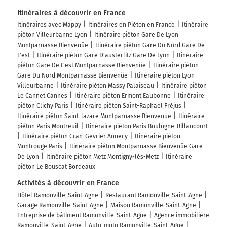
Itinéraires à découvrir en France
Itinéraires avec Mappy
Itinéraires en Piéton en France
Itinéraire
piéton Villeurbanne Lyon
Itinéraire piéton Gare De Lyon
Montparnasse Bienvenüe
Itinéraire piéton Gare Du Nord Gare De
L'est
Itinéraire piéton Gare D'austerlitz Gare De Lyon
Itinéraire
piéton Gare De L'est Montparnasse Bienvenüe
Itinéraire piéton
Gare Du Nord Montparnasse Bienvenüe
Itinéraire piéton Lyon
Villeurbanne
Itinéraire piéton Massy Palaiseau
Itinéraire piéton
Le Cannet Cannes
Itinéraire piéton Ermont Eaubonne
Itinéraire
piéton Clichy Paris
Itinéraire piéton Saint-Raphaël Fréjus
Itinéraire piéton Saint-lazare Montparnasse Bienvenüe
Itinéraire
piéton Paris Montreuil
Itinéraire piéton Paris Boulogne-Billancourt
Itinéraire piéton Cran-Gevrier Annecy
Itinéraire piéton
Montrouge Paris
Itinéraire piéton Montparnasse Bienvenüe Gare
De Lyon
Itinéraire piéton Metz Montigny-lès-Metz
Itinéraire
piéton Le Bouscat Bordeaux
Activités à découvrir en France
Hôtel Ramonville-Saint-Agne
Restaurant Ramonville-Saint-Agne
Garage Ramonville-Saint-Agne
Maison Ramonville-Saint-Agne
Entreprise de bâtiment Ramonville-Saint-Agne
Agence immobilière
Ramonville-Saint-Agne
Auto-moto Ramonville-Saint-Agne