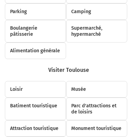
5,6 km
Parking
Camping
Continuer Place Auguste Lafourcade sur 100 mètres
5,7 km
Boulangerie
Supermarché,
pâtisserie
Continuer Place du Parlement sur 140 mètres
hypermarché
5,9 km
Alimentation générale
Continuer Rue de la Fonderie sur 35 mètres
5,9 km
Visiter Toulouse
Continuer Place du Salin sur 40 mètres
6,0 km
Loisir
Musée
Continuer Rue Pharaon sur 260 mètres
Batiment touristique
Parc d'attractions et
6,2 km
de loisirs
Continuer Place des Carmes sur 80 mètres
Attraction touristique
Monument touristique
6,3 km