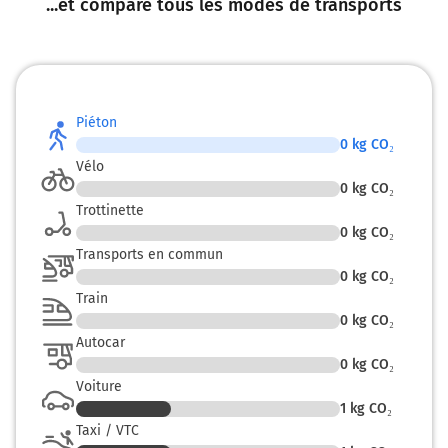
...et compare tous les modes de transports
Piéton
0
kg CO₂
Vélo
0
kg CO₂
Trottinette
0
kg CO₂
Transports en commun
0
kg CO₂
Train
0
kg CO₂
Autocar
0
kg CO₂
Voiture
1
kg CO₂
Taxi / VTC