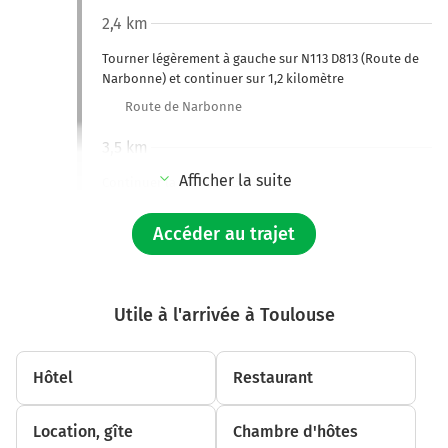
2,4 km
Tourner légèrement à gauche sur N113 D813 (Route de
Narbonne) et continuer sur 1,2 kilomètre
Route de Narbonne
3,5 km
Afficher la suite
Continuer la voie sur 25 mètres
3,6 km
Accéder au trajet
Continuer Avenue Jules Julien sur 1 kilomètre
4,6 km
Utile à l'arrivée à Toulouse
Tourner légèrement à gauche sur Avenue de l'Urss et
continuer sur 150 mètres
Hôtel
Restaurant
4,8 km
Continuer Grande Rue Saint-Michel sur 900 mètres
Location, gîte
Chambre d'hôtes