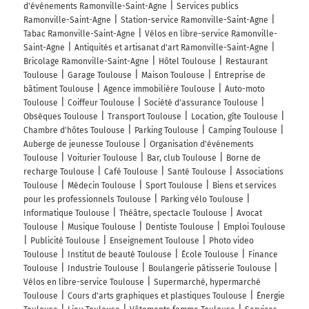
d'événements Ramonville-Saint-Agne
Services publics
Ramonville-Saint-Agne
Station-service Ramonville-Saint-Agne
Tabac Ramonville-Saint-Agne
Vélos en libre-service Ramonville-
Saint-Agne
Antiquités et artisanat d'art Ramonville-Saint-Agne
Bricolage Ramonville-Saint-Agne
Hôtel Toulouse
Restaurant
Toulouse
Garage Toulouse
Maison Toulouse
Entreprise de
bâtiment Toulouse
Agence immobilière Toulouse
Auto-moto
Toulouse
Coiffeur Toulouse
Société d'assurance Toulouse
Obsèques Toulouse
Transport Toulouse
Location, gîte Toulouse
Chambre d'hôtes Toulouse
Parking Toulouse
Camping Toulouse
Auberge de jeunesse Toulouse
Organisation d'événements
Toulouse
Voiturier Toulouse
Bar, club Toulouse
Borne de
recharge Toulouse
Café Toulouse
Santé Toulouse
Associations
Toulouse
Médecin Toulouse
Sport Toulouse
Biens et services
pour les professionnels Toulouse
Parking vélo Toulouse
Informatique Toulouse
Théâtre, spectacle Toulouse
Avocat
Toulouse
Musique Toulouse
Dentiste Toulouse
Emploi Toulouse
Publicité Toulouse
Enseignement Toulouse
Photo video
Toulouse
Institut de beauté Toulouse
École Toulouse
Finance
Toulouse
Industrie Toulouse
Boulangerie pâtisserie Toulouse
Vélos en libre-service Toulouse
Supermarché, hypermarché
Toulouse
Cours d'arts graphiques et plastiques Toulouse
Énergie