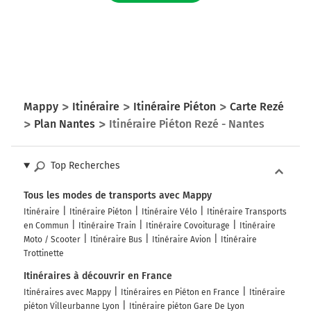
Mappy
Itinéraire
Itinéraire Piéton
Carte Rezé
Plan Nantes
Itinéraire Piéton Rezé - Nantes
Top Recherches
Tous les modes de transports avec Mappy
Itinéraire
Itinéraire Piéton
Itinéraire Vélo
Itinéraire Transports
en Commun
Itinéraire Train
Itinéraire Covoiturage
Itinéraire
Moto / Scooter
Itinéraire Bus
Itinéraire Avion
Itinéraire
Trottinette
Itinéraires à découvrir en France
Itinéraires avec Mappy
Itinéraires en Piéton en France
Itinéraire
piéton Villeurbanne Lyon
Itinéraire piéton Gare De Lyon