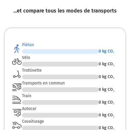
...et compare tous les modes de transports
Piéton
0
kg CO₂
Vélo
0
kg CO₂
Trottinette
0
kg CO₂
Transports en commun
0
kg CO₂
Train
0
kg CO₂
Autocar
0
kg CO₂
Covoiturage
0
kg CO₂