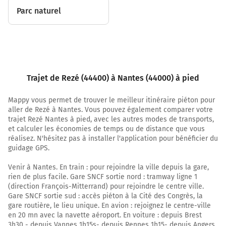
10 mètres
Parc naturel
1,6 km
Tourner à droite sur Place de Pirmil et continuer sur
300 mètres
Place de Pirmil
Trajet de Rezé (44400) à Nantes (44000) à pied
1,9 km
Mappy vous permet de trouver le meilleur itinéraire piéton pour
Au rond-point, prendre la 2ème sortie sur Place Victor
aller de Rezé à Nantes. Vous pouvez également comparer votre
Mangin et continuer sur 75 mètres
trajet Rezé Nantes à pied, avec les autres modes de transports,
et calculer les économies de temps ou de distance que vous
1,9 km
réalisez. N'hésitez pas à installer l'application pour bénéficier du
guidage GPS.
Au rond-point, prendre la 2ème sortie sur Boulevard
des Martyrs Nantais de la Résistance et continuer sur 1
Venir à Nantes. En train : pour rejoindre la ville depuis la gare,
kilomètre
rien de plus facile. Gare SNCF sortie nord : tramway ligne 1
(direction François-Mitterrand) pour rejoindre le centre ville.
Pont du Général Audibert
Gare SNCF sortie sud : accès piéton à la Cité des Congrès, la
gare routière, le lieu unique. En avion : rejoignez le centre-ville
3,0 km
en 20 mn avec la navette aéroport. En voiture : depuis Brest
3h30 - depuis Vannes 1h15s- depuis Rennes 1h15- depuis Angers