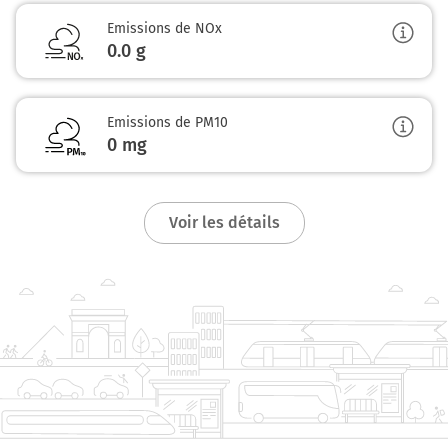
4,1 km
Emissions de NOx
Au rond-point, prendre la 1ère sortie sur Cours des
0.0
g
Cinquante Otages et continuer sur 30 mètres
4,1 km
Emissions de PM10
Au rond-point, prendre la 1ère sortie sur Cours des
0
mg
Cinquante Otages et continuer sur 65 mètres
Nantes
3h32
44000-44300
Voir les détails