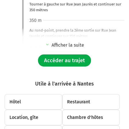
Tourner à gauche sur Rue Jean Jaurès et continuer sur
350 mètres
350 m
Au rond-point, prendre la 2ème sortie sur Rue Jean
Jaurès et continuer sur 150 mètres
Afficher la suite
500 m
Continuer Place Pierre Semard sur 45 mètres
Accéder au trajet
550 m
Tourner légèrement à droite sur Place Pierre Semard et
continuer sur 70 mètres
Utile à l'arrivée à Nantes
600 m
Hôtel
Restaurant
Tourner à droite sur Place Pierre Semard et continuer
sur 10 mètres
Location, gîte
Chambre d'hôtes
650 m