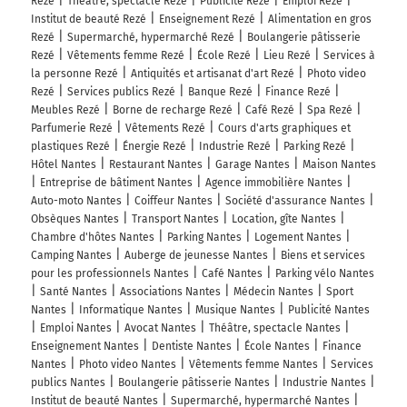
Rezé
Théâtre, spectacle Rezé
Publicité Rezé
Emploi Rezé
Institut de beauté Rezé
Enseignement Rezé
Alimentation en gros
Rezé
Supermarché, hypermarché Rezé
Boulangerie pâtisserie
Rezé
Vêtements femme Rezé
École Rezé
Lieu Rezé
Services à
la personne Rezé
Antiquités et artisanat d'art Rezé
Photo video
Rezé
Services publics Rezé
Banque Rezé
Finance Rezé
Meubles Rezé
Borne de recharge Rezé
Café Rezé
Spa Rezé
Parfumerie Rezé
Vêtements Rezé
Cours d'arts graphiques et
plastiques Rezé
Énergie Rezé
Industrie Rezé
Parking Rezé
Hôtel Nantes
Restaurant Nantes
Garage Nantes
Maison Nantes
Entreprise de bâtiment Nantes
Agence immobilière Nantes
Auto-moto Nantes
Coiffeur Nantes
Société d'assurance Nantes
Obsèques Nantes
Transport Nantes
Location, gîte Nantes
Chambre d'hôtes Nantes
Parking Nantes
Logement Nantes
Camping Nantes
Auberge de jeunesse Nantes
Biens et services
pour les professionnels Nantes
Café Nantes
Parking vélo Nantes
Santé Nantes
Associations Nantes
Médecin Nantes
Sport
Nantes
Informatique Nantes
Musique Nantes
Publicité Nantes
Emploi Nantes
Avocat Nantes
Théâtre, spectacle Nantes
Enseignement Nantes
Dentiste Nantes
École Nantes
Finance
Nantes
Photo video Nantes
Vêtements femme Nantes
Services
publics Nantes
Boulangerie pâtisserie Nantes
Industrie Nantes
Institut de beauté Nantes
Supermarché, hypermarché Nantes