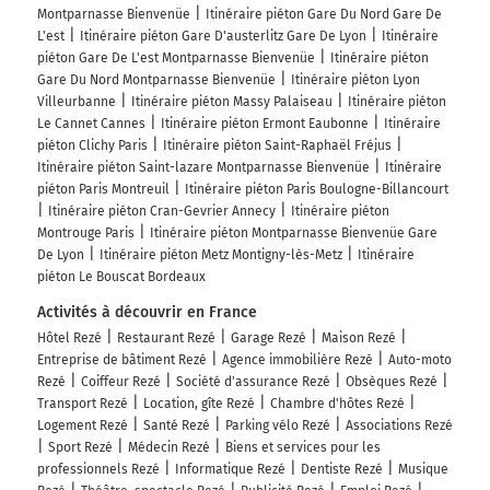
Montparnasse Bienvenüe
Itinéraire piéton Gare Du Nord Gare De
L'est
Itinéraire piéton Gare D'austerlitz Gare De Lyon
Itinéraire
piéton Gare De L'est Montparnasse Bienvenüe
Itinéraire piéton
Gare Du Nord Montparnasse Bienvenüe
Itinéraire piéton Lyon
Villeurbanne
Itinéraire piéton Massy Palaiseau
Itinéraire piéton
Le Cannet Cannes
Itinéraire piéton Ermont Eaubonne
Itinéraire
piéton Clichy Paris
Itinéraire piéton Saint-Raphaël Fréjus
Itinéraire piéton Saint-lazare Montparnasse Bienvenüe
Itinéraire
piéton Paris Montreuil
Itinéraire piéton Paris Boulogne-Billancourt
Itinéraire piéton Cran-Gevrier Annecy
Itinéraire piéton
Montrouge Paris
Itinéraire piéton Montparnasse Bienvenüe Gare
De Lyon
Itinéraire piéton Metz Montigny-lès-Metz
Itinéraire
piéton Le Bouscat Bordeaux
Activités à découvrir en France
Hôtel Rezé
Restaurant Rezé
Garage Rezé
Maison Rezé
Entreprise de bâtiment Rezé
Agence immobilière Rezé
Auto-moto
Rezé
Coiffeur Rezé
Société d'assurance Rezé
Obsèques Rezé
Transport Rezé
Location, gîte Rezé
Chambre d'hôtes Rezé
Logement Rezé
Santé Rezé
Parking vélo Rezé
Associations Rezé
Sport Rezé
Médecin Rezé
Biens et services pour les
professionnels Rezé
Informatique Rezé
Dentiste Rezé
Musique