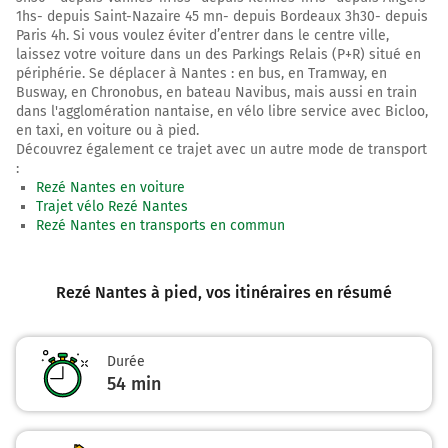
Tourner à droite sur Rue de la Faïencerie et continuer
1hs- depuis Saint-Nazaire 45 mn- depuis Bordeaux 3h30- depuis
sur 10 mètres
Paris 4h. Si vous voulez éviter d’entrer dans le centre ville,
laissez votre voiture dans un des Parkings Relais (P+R) situé en
3,0 km
périphérie. Se déplacer à Nantes : en bus, en Tramway, en
Busway, en Chronobus, en bateau Navibus, mais aussi en train
Tourner à gauche sur la voie et continuer sur 450
dans l'agglomération nantaise, en vélo libre service avec Bicloo,
mètres
en taxi, en voiture ou à pied.
3,4 km
Découvrez également ce trajet avec un autre mode de transport
:
Tourner à gauche sur Boulevard Jean Philippot et
Rezé Nantes en voiture
continuer sur 10 mètres
Trajet vélo Rezé Nantes
Rezé Nantes en transports en commun
3,4 km
Tourner à droite sur la voie et continuer sur 40 mètres
Rezé Nantes à pied
, vos itinéraires en résumé
3,5 km
Tourner à droite sur Quai Turenne et continuer sur 10
Durée
mètres
54 min
3,5 km
Tourner à gauche sur Cours Olivier de Clisson et