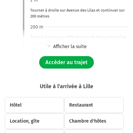
Tourner à droite sur Avenue des Lilas et continuer sur
200 mètres
200 m
Tourner à droite sur M751 (Avenue de l'Hippodrome) et
continuer sur 2,6 kilomètres
Afficher la suite
Avenue de l'Hippodrome
Avenue Léon Jouhaux
Accéder au trajet
2,8 km
Tourner à droite sur Boulevard de la Liberté et
Utile à l'arrivée à Lille
continuer sur 1,1 kilomètre
Lille
14h08
59000-59800
Hôtel
Restaurant
Location, gîte
Chambre d'hôtes