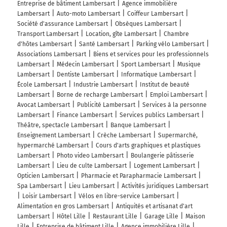
Entreprise de bâtiment Lambersart
Agence immobilière
Lambersart
Auto-moto Lambersart
Coiffeur Lambersart
Société d'assurance Lambersart
Obsèques Lambersart
Transport Lambersart
Location, gîte Lambersart
Chambre
d'hôtes Lambersart
Santé Lambersart
Parking vélo Lambersart
Associations Lambersart
Biens et services pour les professionnels
Lambersart
Médecin Lambersart
Sport Lambersart
Musique
Lambersart
Dentiste Lambersart
Informatique Lambersart
École Lambersart
Industrie Lambersart
Institut de beauté
Lambersart
Borne de recharge Lambersart
Emploi Lambersart
Avocat Lambersart
Publicité Lambersart
Services à la personne
Lambersart
Finance Lambersart
Services publics Lambersart
Théâtre, spectacle Lambersart
Banque Lambersart
Enseignement Lambersart
Crèche Lambersart
Supermarché,
hypermarché Lambersart
Cours d'arts graphiques et plastiques
Lambersart
Photo video Lambersart
Boulangerie pâtisserie
Lambersart
Lieu de culte Lambersart
Logement Lambersart
Opticien Lambersart
Pharmacie et Parapharmacie Lambersart
Spa Lambersart
Lieu Lambersart
Activités juridiques Lambersart
Loisir Lambersart
Vélos en libre-service Lambersart
Alimentation en gros Lambersart
Antiquités et artisanat d'art
Lambersart
Hôtel Lille
Restaurant Lille
Garage Lille
Maison
Lille
Entreprise de bâtiment Lille
Agence immobilière Lille