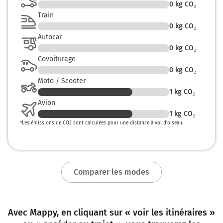
0
kg CO₂
Train
0
kg CO₂
Autocar
0
kg CO₂
Covoiturage
0
kg CO₂
Moto / Scooter
1
kg CO₂
Avion
1
kg CO₂
*
Les émissions de CO2 sont calculées pour une distance à vol d’oiseau.
Comparer les modes
Avec Mappy, en cliquant sur « voir les itinéraires »