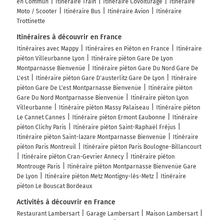
en Commun
Itinéraire Train
Itinéraire Covoiturage
Itinéraire
Moto / Scooter
Itinéraire Bus
Itinéraire Avion
Itinéraire
Trottinette
Itinéraires à découvrir en France
Itinéraires avec Mappy
Itinéraires en Piéton en France
Itinéraire
piéton Villeurbanne Lyon
Itinéraire piéton Gare De Lyon
Montparnasse Bienvenüe
Itinéraire piéton Gare Du Nord Gare De
L'est
Itinéraire piéton Gare D'austerlitz Gare De Lyon
Itinéraire
piéton Gare De L'est Montparnasse Bienvenüe
Itinéraire piéton
Gare Du Nord Montparnasse Bienvenüe
Itinéraire piéton Lyon
Villeurbanne
Itinéraire piéton Massy Palaiseau
Itinéraire piéton
Le Cannet Cannes
Itinéraire piéton Ermont Eaubonne
Itinéraire
piéton Clichy Paris
Itinéraire piéton Saint-Raphaël Fréjus
Itinéraire piéton Saint-lazare Montparnasse Bienvenüe
Itinéraire
piéton Paris Montreuil
Itinéraire piéton Paris Boulogne-Billancourt
Itinéraire piéton Cran-Gevrier Annecy
Itinéraire piéton
Montrouge Paris
Itinéraire piéton Montparnasse Bienvenüe Gare
De Lyon
Itinéraire piéton Metz Montigny-lès-Metz
Itinéraire
piéton Le Bouscat Bordeaux
Activités à découvrir en France
Restaurant Lambersart
Garage Lambersart
Maison Lambersart