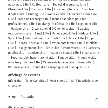
Auto-moto Lille
Coiffeur Lille
Société d'assurance Lille
Obsèques Lille
Transport Lille
Location, gîte Lille
Chambre
d'hôtes Lille
Parking Lille
Voiturier Lille
Auberge de jeunesse
Lille
Borne de recharge Lille
Biens et services pour les
professionnels Lille
Boulangerie pâtisserie Lille
Logement Lille
Musique Lille
Organisation d'événements Lille
Spa Lille
Associations Lille
Santé Lille
Parking vélo Lille
Médecin Lille
Sport Lille
Informatique Lille
Café Lille
Avocat Lille
Emploi
Lille
Théâtre, spectacle Lille
Vêtements femme Lille
Publicité
Lille
Enseignement Lille
École Lille
Photo video Lille
Services
publics Lille
Dentiste Lille
Institut de beauté Lille
Finance Lille
Supermarché, hypermarché Lille
Banque Lille
Industrie Lille
Activités juridiques Lille
Vêtements homme Lille
Loisir Lille
Parfumerie Lille
Cours d'arts graphiques et plastiques Lille
Affichage des cartes
Info trafic
Pistes Cyclables
Restrictions Crit'Air
Restrictions de
circulation
Infos, aide
Besoin d'aide ?