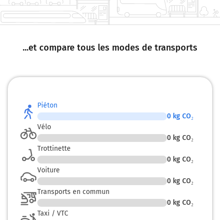
...et compare tous les modes de transports
Piéton
0
kg CO₂
Vélo
0
kg CO₂
Trottinette
0
kg CO₂
Voiture
0
kg CO₂
Transports en commun
0
kg CO₂
Taxi / VTC