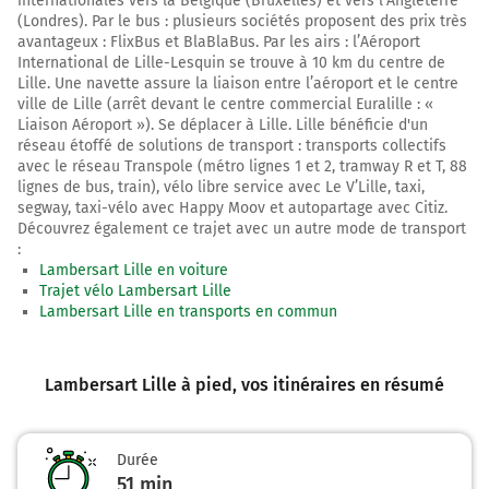
internationales vers la Belgique (Bruxelles) et vers l’Angleterre
(Londres). Par le bus : plusieurs sociétés proposent des prix très
avantageux : FlixBus et BlaBlaBus. Par les airs : l’Aéroport
International de Lille-Lesquin se trouve à 10 km du centre de
Lille. Une navette assure la liaison entre l’aéroport et le centre
ville de Lille (arrêt devant le centre commercial Euralille : «
Liaison Aéroport »). Se déplacer à Lille. Lille bénéficie d'un
réseau étoffé de solutions de transport : transports collectifs
avec le réseau Transpole (métro lignes 1 et 2, tramway R et T, 88
lignes de bus, train), vélo libre service avec Le V’Lille, taxi,
segway, taxi-vélo avec Happy Moov et autopartage avec Citiz.
Découvrez également ce trajet avec un autre mode de transport
:
Lambersart Lille en voiture
Trajet vélo Lambersart Lille
Lambersart Lille en transports en commun
Lambersart Lille à pied
, vos itinéraires en résumé
Durée
51 min