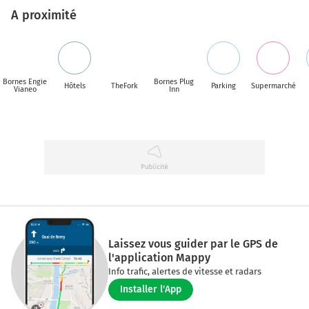
A proximité
Bornes Engie
Bornes Plug
Hôtels
TheFork
Parking
Supermarché
Vianeo
Inn
Laissez vous guider par le GPS de
l'application Mappy
Info trafic, alertes de vitesse et radars
Installer l'App