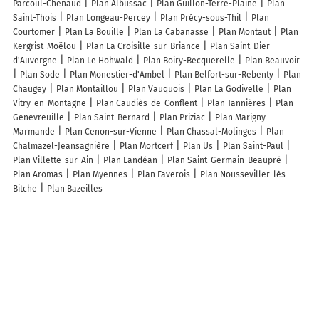
Parcoul-Chenaud
Plan Albussac
Plan Guillon-Terre-Plaine
Plan
Saint-Thois
Plan Longeau-Percey
Plan Précy-sous-Thil
Plan
Courtomer
Plan La Bouille
Plan La Cabanasse
Plan Montaut
Plan
Kergrist-Moëlou
Plan La Croisille-sur-Briance
Plan Saint-Dier-
d'Auvergne
Plan Le Hohwald
Plan Boiry-Becquerelle
Plan Beauvoir
Plan Sode
Plan Monestier-d'Ambel
Plan Belfort-sur-Rebenty
Plan
Chaugey
Plan Montaillou
Plan Vauquois
Plan La Godivelle
Plan
Vitry-en-Montagne
Plan Caudiès-de-Conflent
Plan Tannières
Plan
Genevreuille
Plan Saint-Bernard
Plan Priziac
Plan Marigny-
Marmande
Plan Cenon-sur-Vienne
Plan Chassal-Molinges
Plan
Chalmazel-Jeansagnière
Plan Mortcerf
Plan Us
Plan Saint-Paul
Plan Villette-sur-Ain
Plan Landéan
Plan Saint-Germain-Beaupré
Plan Aromas
Plan Myennes
Plan Faverois
Plan Nousseviller-lès-
Bitche
Plan Bazeilles
Lieux à découvrir à Espinasses
Commerçants de Espinasses
H&A M.V Taxi
Panier Sympa
Myriam
Collodet
Gendarmerie Nationale
La Poste
Korian Le Mont Soleil
Mélanie Guichard Ergothérapeute
Boulangerie Lieval
Marie Scapin
PASCAL Gérard
La Banque Postale
Mairie - Espinasses
a . D . M . R
Bati Servel SARL
SIVU Chaussetives Serre Ponçon
Vedeau Claude
Tabac Du Barrage
Younes Sofia
Les Créa Dorée
Ecole Primaire le
Claps
Bouvet Johann
Les Ciseaux d'As
Pharmacie Barrage de Serre