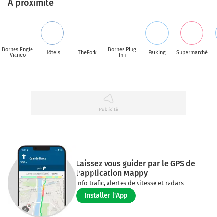
A proximité
Bornes Engie
Bornes Plug
Hôtels
TheFork
Parking
Supermarché
Vianeo
Inn
Laissez vous guider par le GPS de
l'application Mappy
Info trafic, alertes de vitesse et radars
Installer l'App