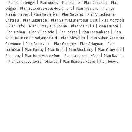
Plan Chanteuges
Plan Audes
Plan Caille
Plan Danestal
Plan
Origné
Plan Bouxières-sous-Froidmont
Plan Trémons
Plan Le
Plessis-Hébert
Plan Hauterive
Plan Sabarat
Plan Villedieu-le-
Château
Plan Laparade
Plan Saint-Laurent-sur-Oust
Plan Monthois
Plan Firfol
Plan Curzay-sur-Vonne
Plan Stainville
Plan Fruncé
Plan Treban
Plan Villesiscle
Plan Issirac
Plan Fontanières
Plan
Saint-Maurice-en-Valgodemard
Plan Wiesviller
Plan Sainte-Anne-sur-
Gervonde
Plan Adainville
Plan Contigny
Plan Artagnan
Plan
Locmélar
Plan Épinoy
Plan Brion
Plan Stuckange
Plan Orbessan
Plan Jouy
Plan Mussy-sous-Dun
Plan Landes-sur-Ajon
Plan Razines
Plan La Chapelle-Saint-Martial
Plan Biars-sur-Cère
Plan Touvre
Lieux à découvrir à La Chapelle-aux-Brocs
Commerçants de La Chapelle-aux-Brocs
La Poste
Murat SAS
Domaine de la Chapelle en Corrèze
Détect Réseaux
Bergamasco
Raphaël
Mairie - La Chapelle-aux-Brocs
Colas Sud Ouest
Mardy
Poterie Chapelloise
M.A Couture
Église De La Nativité-De-Notre-Dame
Cimetière De La Chapelle-aux-Brocs
Centre Equestre les Lavadas
Salle de l'École
Coste Maurice
Céline De Sousa
Céline Romagosa
Céline Sene
Essentiel Paysage
Espace de Loisirs
Sentier de
randonnée
Salle de l'école
Multi accueil collectif
Association Arpan
Le Clown
Neyrat Pierre
Rl.s.-tech
Jonathan Divet
Marie-elahe
Imbert
Pauline MONS