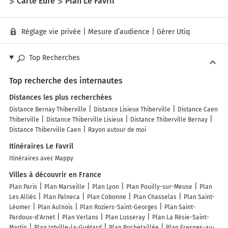
Carte Eure
Plan Le Favril
Réglage vie privée
|
Mesure d’audience
|
Gérer Utiq
Top Recherches
Top recherche des internautes
Distances les plus recherchées
Distance Bernay Thiberville
Distance Lisieux Thiberville
Distance Caen
Thiberville
Distance Thiberville Lisieux
Distance Thiberville Bernay
Distance Thiberville Caen
Rayon autour de moi
Itinéraires Le Favril
Itinéraires avec Mappy
Villes à découvrir en France
Plan Paris
Plan Marseille
Plan Lyon
Plan Pouilly-sur-Meuse
Plan
Les Alliés
Plan Palneca
Plan Cobonne
Plan Chasselas
Plan Saint-
Léomer
Plan Aulnois
Plan Roziers-Saint-Georges
Plan Saint-
Pardoux-d'Arnet
Plan Verlans
Plan Lusseray
Plan La Résie-Saint-
Martin
Plan Intville-la-Guétard
Plan Rochetaillée
Plan Fresnes-au-