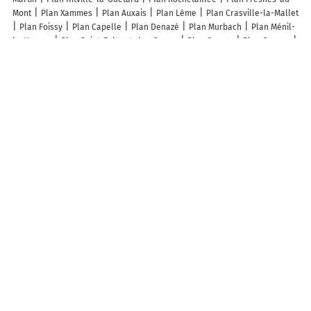
Mont
Plan Xammes
Plan Auxais
Plan Lème
Plan Crasville-la-Mallet
Plan Foissy
Plan Capelle
Plan Denazé
Plan Murbach
Plan Ménil-
la-Horgne
Plan Saint-Fulgent-des-Ormes
Plan Cavarc
Plan Gravon
Plan Saint-Erblon
Plan Villiers-Saint-Orien
Plan La Neuville-Saint-
Pierre
Plan Étrelles-sur-Aube
Plan La Motte-Ternant
Plan Masseilles
Plan Bus
Plan Woimbey
Plan Baillestavy
Plan Carbini
Plan
Casamaccioli
Plan Romain-sur-Meuse
Plan Pourlans
Plan Sausses
Plan Vitreux
Plan Montzéville
Plan Auty
Plan Lasserre
Plan
Neuviller-lès-Badonviller
Plan Condom
Plan Beinheim
Plan Luigny
Lieux à découvrir à Le Favril
Mairie - Le Favril
Girard Cedric Agencements EURL
LC Trans
Restaurant du Favril
Église Sainte-Geneviève
Cimetière De Le Favril
Espace Multisports
Fouchet Nelly
Ccmi
Bamaka'Gym
de la Forge
Gaec
Verkinder Nicolas
Dream Paysage
Verkinder Christian
A découvrir autour de Le Favril
Bretoncelles
Info-trafic en France
Info trafic
Pistes cyclables en France