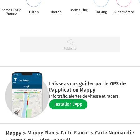
Bornes Engie
Bornes Plug
Hôtels
TheFork
Parking
Supermarché
Vianeo
Inn
Laissez vous guider par le GPS de
l'application Mappy
Info trafic, alertes de vitesse et radars
Installer l'App
Mappy
Mappy Plan
Carte France
Carte Normandie