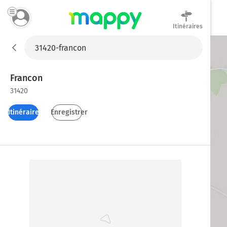
Itinéraires
Mappy
Francon
31420
Itinéraires
Enregistrer