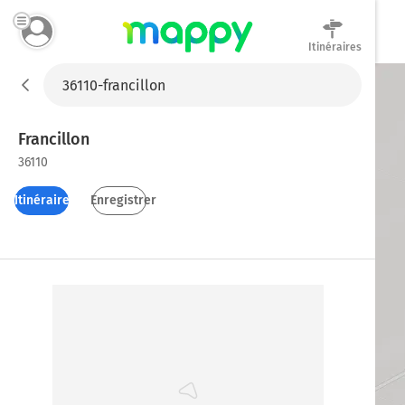
Itinéraires
Mappy
Francillon
36110
Itinéraires
Enregistrer