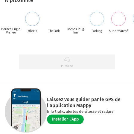
A proximité
Bornes Engie
Bornes Plug
Hôtels
TheFork
Parking
Supermarché
Vianeo
Inn
Laissez vous guider par le GPS de
l'application Mappy
Info trafic, alertes de vitesse et radars
Installer l'App