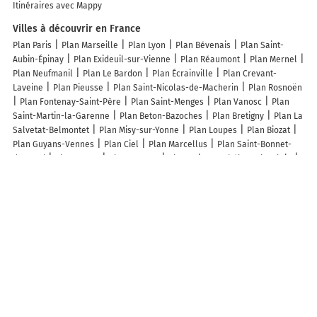
Itinéraires avec Mappy
Villes à découvrir en France
Plan Paris
Plan Marseille
Plan Lyon
Plan Bévenais
Plan Saint-
Aubin-Épinay
Plan Exideuil-sur-Vienne
Plan Réaumont
Plan Mernel
Plan Neufmanil
Plan Le Bardon
Plan Écrainville
Plan Crevant-
Laveine
Plan Pieusse
Plan Saint-Nicolas-de-Macherin
Plan Rosnoën
Plan Fontenay-Saint-Père
Plan Saint-Menges
Plan Vanosc
Plan
Saint-Martin-la-Garenne
Plan Beton-Bazoches
Plan Bretigny
Plan La
Salvetat-Belmontet
Plan Misy-sur-Yonne
Plan Loupes
Plan Biozat
Plan Guyans-Vennes
Plan Ciel
Plan Marcellus
Plan Saint-Bonnet-
du-Gard
Plan Beaux
Plan Contest
Plan Saint-Barthélemy-le-Plain
Plan Codolet
Plan Sainte-Lheurine
Plan Beaumont-les-Autels
Plan
Hures-la-Parade
Plan Saint-Agnant-de-Versillat
Plan Saint-Didier-
d'Aussiat
Plan Calorguen
Plan Apremont
Plan Saint-Julien-du-Puy
Plan Fortschwihr
Plan Gandelu
Plan Val-des-Marais
Plan Saint-
Michel-de-Lanès
Plan Baleyssagues
Plan Beaumerie-Saint-Martin
Plan Molesme
Plan Bonnet
Plan Outreau
Plan Dienville
Lieux à découvrir à Cheyssieu
Commerçants de Cheyssieu
Class-Auto 69
Institut Nadine Centre
Parastar
Philippe Peinture
Au Rucher Tarantino
Eden Institut
Admin&sens
Tree-Service
Mairie - Cheyssieu
Auberge des Etangs