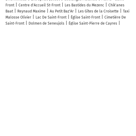
Front
Centre d'Accueil St-Front
Les Bastides du Mezenc
Chik'anes
Baat
Reynaud Maxime
Au Petit Baz'Ar
Les Gîtes de la Croisette
Taxi
Malosse Olivier
Lac De Saint-Front
Église Saint-Front
Cimetière De
Saint-Front
Dolmen de Seneujols
Église Saint-Pierre de Cayres
Église Saint-Jean-Baptiste de Saint-Jean-Lachalm
Aire Multisports
Ferme Equestre et Pédagogique
Terrain de Football
Ecole Elementaire
Privee Saint Joseph
Gîte l'Epi de Blé Evadelis
Gîtes la Redonde
Ducroux Thierry
Marzoé Nature
Ferme Equestre et Pédagogique
Terrain de football
Circuit de randonnée
Association Ferme
Pedagogique Et Equestre De Saint-Front - A.F.P.E.
Les lieux populaires à Saint-Front
Gite la ferme du lac, pêche, déconnexion
Maison en pierres avec terrain
près du Massif du Mézenc, idéale pour un séjour nature en famille - FR-1-
582-267
Location authentique avec cheminée et toit de chaume, proche
nature et activités à St-Front - FR-1-582-291
Le Bouchatou (meublé
touristique neuf)***
Gite les 1000 Fleurs
Basalte
L'orée du Mézenc et
son bain nordique privatif
Gîte familial avec jardin, près du Puy-en-
Velay et station de ski des Estables - FR-1-582-475
Roulottes - Les lits de
berger
Gite Le Buisson - Spa and sauna
Le "Refuge" douillet,
chaleureux, massages bien-être
"L'Abri" massif du Mézenc, massages
bien être
Gîte La Draï L'âme du trappeur au pied d'un volcan
Séjour