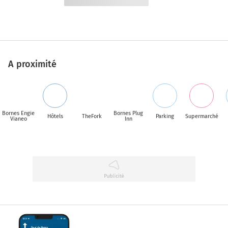
A proximité
Bornes Engie
Bornes Plug
Hôtels
TheFork
Parking
Supermarché
Vianeo
Inn