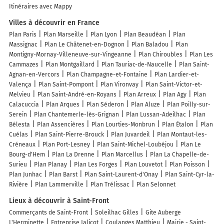
Itinéraires avec Mappy
Villes à découvrir en France
Plan Paris
Plan Marseille
Plan Lyon
Plan Beaudéan
Plan
Massignac
Plan Le Châtenet-en-Dognon
Plan Baladou
Plan
Montigny-Mornay-Villeneuve-sur-Vingeanne
Plan Chiroubles
Plan Les
Cammazes
Plan Montgaillard
Plan Tauriac-de-Naucelle
Plan Saint-
Agnan-en-Vercors
Plan Champagne-et-Fontaine
Plan Lardier-et-
Valença
Plan Saint-Pompont
Plan Vironvay
Plan Saint-Victor-et-
Melvieu
Plan Saint-André-en-Royans
Plan Arreux
Plan Agy
Plan
Calacuccia
Plan Arques
Plan Séderon
Plan Aluze
Plan Poilly-sur-
Serein
Plan Chantemerle-lès-Grignan
Plan Lussan-Adeilhac
Plan
Bélesta
Plan Assencières
Plan Lourties-Monbrun
Plan Étalon
Plan
Cuélas
Plan Saint-Pierre-Brouck
Plan Juvardeil
Plan Montaut-les-
Créneaux
Plan Port-Lesney
Plan Saint-Michel-Loubéjou
Plan Le
Bourg-d'Hem
Plan La Drenne
Plan Marcellus
Plan La Chapelle-de-
Surieu
Plan Planay
Plan Les Forges
Plan Louvetot
Plan Poisson
Plan Junhac
Plan Barst
Plan Saint-Laurent-d'Onay
Plan Saint-Cyr-la-
Rivière
Plan Lammerville
Plan Trélissac
Plan Selonnet
Lieux à découvrir à Saint-Front
Commerçants de Saint-Front
Soleilhac Gilles
Gite Auberge
L'Herminette
Entreprise Jalicot
Coulanges Matthieu
Mairie - Saint-