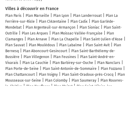
Villes à découvrir en France
Plan Paris
Plan Marseille
Plan Lyon
Plan Landerrouat
Plan La
Ferrière-sur-Risle
Plan Clézentaine
Plan Cadix
Plan Garlède-
Mondebat
Plan Argenteuil-sur-Armançon
Plan Sioniac
Plan Saint-
Outrille
Plan Les Arques
Plan Moissac-Vallée-Française
Plan
Clamanges
Plan Arnave
Plan La Chapelle
Plan Saint-Julien-d'Asse
Plan Sauvat
Plan Moulédous
Plan Labalme
Plan Saint-Avit
Plan
Bernesq
Plan Aboncourt-Gesincourt
Plan Saint-Barthélemy-de-
Bussière
Plan Villegenon
Plan Feusines
Plan Saint-André-en-
Vivarais
Plan La Cauchie
Plan Barbirey-sur-Ouche
Plan Nanclars
Plan Porte-de-Seine
Plan Saint-Antonin-de-Sommaire
Plan Fozzano
Plan Chattancourt
Plan Voigny
Plan Saint-Oradoux-près-Crocq
Plan
Mousseaux-sur-Seine
Plan Colomby
Plan Saumeray
Plan Rouvres-
la-Chétive
Plan Neufbosc
Plan Maizet
Plan Saint-Hilaire-les-
Courbes
Plan Saint-Priest-la-Roche
Plan Brousse-le-Château
Plan
Domèvre-sur-Vezouze
Plan Saint-Avit
Plan Hem-Monacu
Plan
Puéchoursi
Plan Savennes
Plan Écommoy
Plan Le Breuil-sur-Couze
Plan Armancourt
Lieux à découvrir à Saint-Astier
Domaine les Bertins
ETPA Delpech
Terres cuites de Guyenne
Mairie -