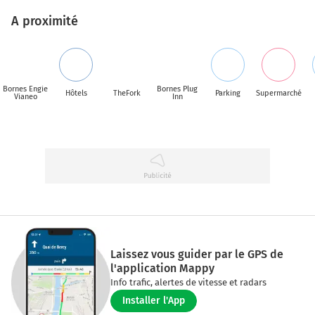
A proximité
Bornes Engie
Bornes Plug
Hôtels
TheFork
Parking
Supermarché
Vianeo
Inn
Laissez vous guider par le GPS de
l'application Mappy
Info trafic, alertes de vitesse et radars
Installer l'App