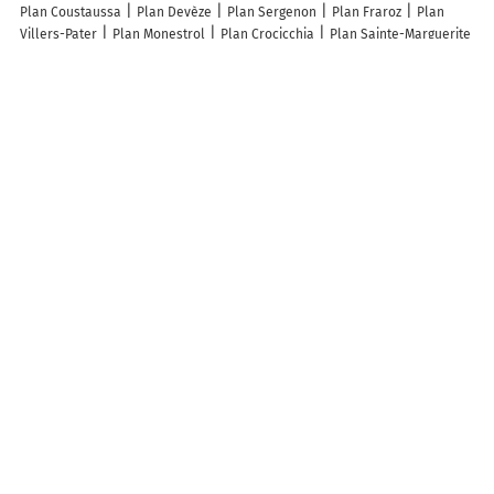
Plan Coustaussa
Plan Devèze
Plan Sergenon
Plan Fraroz
Plan
Villers-Pater
Plan Monestrol
Plan Crocicchia
Plan Sainte-Marguerite
Plan Avondance
Plan Montferrand-la-Fare
Plan Cuiserey
Plan
Verneuil-Petit
Plan Son
Plan Hinsingen
Plan Cazaux-Villecomtal
Plan Nibles
Plan Issy-les-Moulineaux
Plan Conflans-Sainte-Honorine
Plan Guyancourt
Plan Marquise
Plan Cournonsec
Plan Argeliers
Plan Serre-les-Sapins
Plan Carcen-Ponson
Plan Chanteraine
Plan
Bellegarde
Lieux à découvrir à Poinsenot
Mairie - Poinsenot
Église Notre-Dame-De-l'Assomption
Cimetière De
Poinsenot
Association les Loupiots de la Garenne
Association
Communale de Chasse Agreee de Poinsenot 'la Mascotte'
Ferme de Geta
A découvrir autour de Poinsenot
Pierrefontaines
Santenoge
Chalmessin
Musseau
Villemoron
Lamargelle-aux-Bois
Z.I. Langres Sud
Info-trafic en France
Info trafic
Pistes cyclables en France
Plan des pistes cyclables