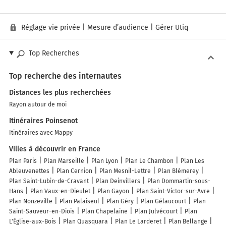
Réglage vie privée
|
Mesure d’audience
|
Gérer Utiq
Top Recherches
Top recherche des internautes
Distances les plus recherchées
Rayon autour de moi
Itinéraires Poinsenot
Itinéraires avec Mappy
Villes à découvrir en France
Plan Paris
Plan Marseille
Plan Lyon
Plan Le Chambon
Plan Les
Ableuvenettes
Plan Cernion
Plan Mesnil-Lettre
Plan Blémerey
Plan Saint-Lubin-de-Cravant
Plan Deinvillers
Plan Dommartin-sous-
Hans
Plan Vaux-en-Dieulet
Plan Gayon
Plan Saint-Victor-sur-Avre
Plan Nonzeville
Plan Palaiseul
Plan Géry
Plan Gélaucourt
Plan
Saint-Sauveur-en-Diois
Plan Chapelaine
Plan Julvécourt
Plan
L'Église-aux-Bois
Plan Quasquara
Plan Le Larderet
Plan Bellange