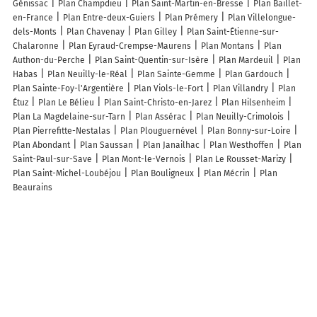
Génissac
Plan Champdieu
Plan Saint-Martin-en-Bresse
Plan Baillet-
en-France
Plan Entre-deux-Guiers
Plan Prémery
Plan Villelongue-
dels-Monts
Plan Chavenay
Plan Gilley
Plan Saint-Étienne-sur-
Chalaronne
Plan Eyraud-Crempse-Maurens
Plan Montans
Plan
Authon-du-Perche
Plan Saint-Quentin-sur-Isère
Plan Mardeuil
Plan
Habas
Plan Neuilly-le-Réal
Plan Sainte-Gemme
Plan Gardouch
Plan Sainte-Foy-l'Argentière
Plan Viols-le-Fort
Plan Villandry
Plan
Étuz
Plan Le Bélieu
Plan Saint-Christo-en-Jarez
Plan Hilsenheim
Plan La Magdelaine-sur-Tarn
Plan Assérac
Plan Neuilly-Crimolois
Plan Pierrefitte-Nestalas
Plan Plouguernével
Plan Bonny-sur-Loire
Plan Abondant
Plan Saussan
Plan Janailhac
Plan Westhoffen
Plan
Saint-Paul-sur-Save
Plan Mont-le-Vernois
Plan Le Rousset-Marizy
Plan Saint-Michel-Loubéjou
Plan Bouligneux
Plan Mécrin
Plan
Beaurains
Lieux à découvrir à Loiron-Ruillé
Commerçants de Loiron-Ruillé
Atelier Bois Et Structure
T.p.a.r Sarl
Au Ti'z Ongles
Le Bas Pineau - Gîtes de France
Chambre d’hôte A la
fermette de Limesle - Gîtes de France
Maison de Pays LAVAL AGGLO
Angot Pascal
Suhard
Rouy Sabine
MC Maçonnerie
Ambulances
Delahaye
Cuisines & Vous
France Services - Loiron-Ruillé
Wash Me
Stern Automobiles
Delahaye Hugo El
Caisse de Credit Mutuel de St
Berthevin les Laval - Loiron St Cyr
Garage Olivier Duval - Motrio
Poirier