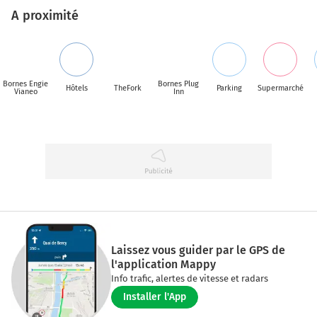
A proximité
Bornes Engie
Bornes Plug
Hôtels
TheFork
Parking
Supermarché
Vianeo
Inn
Laissez vous guider par le GPS de
l'application Mappy
Info trafic, alertes de vitesse et radars
Installer l'App