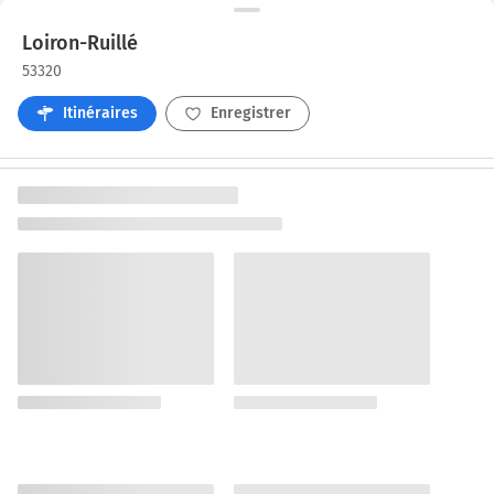
Loiron-Ruillé
53320
Itinéraires
Enregistrer