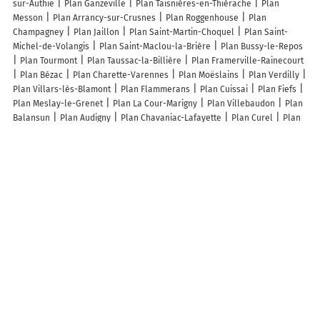
sur-Authie
Plan Ganzeville
Plan Taisnières-en-Thiérache
Plan
Messon
Plan Arrancy-sur-Crusnes
Plan Roggenhouse
Plan
Champagney
Plan Jaillon
Plan Saint-Martin-Choquel
Plan Saint-
Michel-de-Volangis
Plan Saint-Maclou-la-Brière
Plan Bussy-le-Repos
Plan Tourmont
Plan Taussac-la-Billière
Plan Framerville-Rainecourt
Plan Bézac
Plan Charette-Varennes
Plan Moëslains
Plan Verdilly
Plan Villars-lès-Blamont
Plan Flammerans
Plan Cuissai
Plan Fiefs
Plan Meslay-le-Grenet
Plan La Cour-Marigny
Plan Villebaudon
Plan
Balansun
Plan Audigny
Plan Chavaniac-Lafayette
Plan Curel
Plan
Saint-Gladie-Arrive-Munein
Plan Vouhé
Plan Marcilly-Ogny
Plan
Marey-sur-Tille
Plan Le Héron
Plan Canteloup
Plan Montgaillard-en-
Albret
Plan Saint-Julien-en-Born
Plan Ferques
Plan Beaufort
Lieux à découvrir à Montenach
Dominique Halle
Filao Bois
Auberge de la Klausse
La Cave de la
Klauss
Le Domaine de la Klauss
Mairie - Montenach
Bohr Frédéric
Cimetière De Montenach
Chapelle
Freshmile France
Terrain de
Football
Mallinger Jean-Charles et Marie-José
Circuit de randonnée
Terrain de football
Keff Frédéric
Entinger André
Patrice Printz
Creations
Chambre au calme au bord de l'eau
Les lieux populaires à Montenach
Domaine de la Klauss & Spa, Restaurant Gastronomique Le K