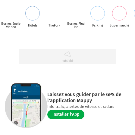
Bornes Engie
Bornes Plug
Hôtels
TheFork
Parking
Supermarché
Vianeo
Inn
Laissez vous guider par le GPS de
l'application Mappy
Info trafic, alertes de vitesse et radars
Installer l'App