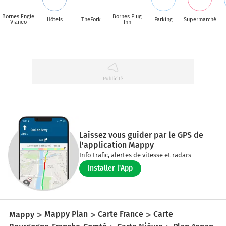
Bornes Engie
Bornes Plug
Hôtels
TheFork
Parking
Supermarché
Vianeo
Inn
Laissez vous guider par le GPS de
l'application Mappy
Info trafic, alertes de vitesse et radars
Installer l'App
Mappy
Mappy Plan
Carte France
Carte