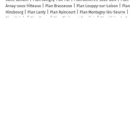
Arnay-sous-Vitteaux
Plan Brasseuse
Plan Louppy-sur-Loison
Plan
Hinsbourg
Plan Lanty
Plan Raincourt
Plan Montagny-lès-Seurre
Plan Molain
Plan Braux
Plan Rimbez-et-Baudiets
Plan Viala-du-Pas-
de-Jaux
Plan Arrelles
Plan Dureil
Plan Razecueillé
Plan Relans
Plan Liebsdorf
Plan Anderny
Plan La Chapelle-Saint-Sulpice
Plan
Peyriat
Plan Asnières-en-Bessin
Plan Malbrans
Plan Oroix
Plan
Aroffe
Plan Saint-Martin-Lys
Plan Rambouillet
Plan Cesson
Plan
Azé
Plan Saint-Hippolyte-de-Caton
Plan Blaymont
Lieux à découvrir à Asnan
Riolino - Barboux
Mairie - Asnan
AXÉRÉAL Épis Centre
Église Notre-
Dame
Cimetière d'Asnan
Terrain de Football
Rivière Sylvestre
Terrain de football
Terrain de Pétanque
Irwin Anne
Comite Des Fetes
De Grenois
A découvrir autour de Asnan
Dompierre-sur-Héry
Treigny
Michaugues
Olcy
Coux
Mave
Flassy
Info-trafic en France
Info trafic
Pistes cyclables en France