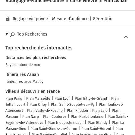
Bourgogne-Franche-Comté
Carte Nièvre
Plan Asnan
Réglage vie privée
|
Mesure d’audience
|
Gérer Utiq
Top Recherches
Top recherche des internautes
Distances les plus recherchées
Rayon autour de moi
Itinéraires Asnan
Itinéraires avec Mappy
Villes à découvrir en France
Plan Paris
Plan Marseille
Plan Lyon
Plan Billy-le-Grand
Plan
Tollaincourt
Plan Offoy
Plan Saint-Souplet-sur-Py
Plan Toulis-et-
Attencourt
Plan Valle-di-Rostino
Plan Rhodon
Plan Lajo
Plan
Mauzun
Plan Narp
Plan Coutures
Plan Narbéfontaine
Plan Sainte-
Eugénie-de-Villeneuve
Plan Niedersteinbach
Plan Blandy
Plan La
Maison-Dieu
Plan Saint-Gineis-en-Coiron
Plan Saint-Hérent
Plan
Saint-Lamain
Plan Savigny-Poil-Fol
Plan Asnières-sous-Bois
Plan