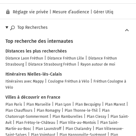
Réglage vie privée
|
Mesure d’audience
|
Gérer Utiq
Top Recherches
Top recherche des internautes
Distances les plus recherchées
Distance Laon Fréthun
Distance Fréthun Lille
Distance Fréthun
Strasbourg
Distance Strasbourg Fréthun
Rayon autour de moi
Itinéraires Nielles-lès-Calais
Itinéraires avec Mappy
Coulogne Fréthun à Vélo
Fréthun Coulogne à
Vélo
Villes à découvrir en France
Plan Paris
Plan Marseille
Plan Lyon
Plan Becquigny
Plan Marest
Plan Chauffours
Plan Romagny
Plan Thonne-le-Thil
Plan
Chatonrupt-Sommermont
Plan Ramburelles
Plan Clessy
Plan Saint-
Avit
Plan Frétoy-le-Château
Plan Ville-au-Montois
Plan Saint-
Martin-au-Bosc
Plan Launstroff
Plan Chalandry
Plan Villeneuve-
Saint-Salves
Plan Voimhaut
Plan Hannonville-Suzémont
Plan