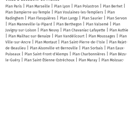
Plan Paris
Plan Marseille
Plan Lyon
Plan Polastron
Plan Berhet
Plan Dampierre-au-Temple
Plan Voulaines-les-Templiers
Plan
Radinghem
Plan Flesquières
Plan Langy
Plan Saurier
Plan Servon
Plan Manneville-la-Pipard
Plan Berthegon
Plan Valsemé
Plan
Juvigny-sur-Loison
Plan Neuvy
Plan Chavaniac-Lafayette
Plan Authie
Plan Mailhac-sur-Benaize
Plan Vandélicourt
Plan Moussages
Plan
Ville-sur-Ancre
Plan Montaut
Plan Saint-Pierre-de-l'Isle
Plan Rejet-
de-Beaulieu
Plan Aisonville-et-Bernoville
Plan Sorbais
Plan Eaux-
Puiseaux
Plan Saint-Front-d'Alemps
Plan Charbonnières
Plan Bézu-
le-Guéry
Plan Saint-Étienne-Estréchoux
Plan Maray
Plan Moissac-
Vallée-Française
Plan Montagudet
Plan Épenède
Plan Saint-Martin-
l'Astier
Plan Saint-Michel-Labadié
Plan Pournoy-la-Chétive
Plan
Appilly
Plan Cures
Plan Soumensac
Plan Saint-Cyprien
Plan
Beauvoir
Plan Le Tremblay-Omonville
Plan Neuville
Plan Lanans
Plan Blanot
Plan Vieux-Ruffec
Plan Jeumont
Plan Arvière-en-
Valromey
Plan Schwenheim
Lieux à découvrir à Gabat
Fast’n French
Mairie - Meharin
Mairie - Gabat
Comite Des Fetes Sport
Gabadi Herri
Église De L'assomption
Église
Cimetière De Gabat
Trinquet Orok-Bat
Fronton Municipal
Bil-Txokoa
Ehun Kilo Lagunak
Oihan Kaskoa
Ducasse Tp
Lapistoy Gnagnoa Jean-Bé
Herri Lan