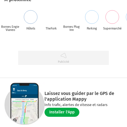
Bornes Engie
Bornes Plug
Hôtels
TheFork
Parking
Supermarché
Vianeo
Inn
Laissez vous guider par le GPS de
l'application Mappy
Info trafic, alertes de vitesse et radars
Installer l'App