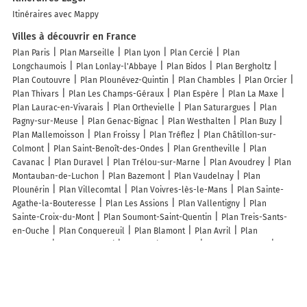
Itinéraires avec Mappy
Villes à découvrir en France
Plan Paris
Plan Marseille
Plan Lyon
Plan Cercié
Plan
Longchaumois
Plan Lonlay-l'Abbaye
Plan Bidos
Plan Bergholtz
Plan Coutouvre
Plan Plounévez-Quintin
Plan Chambles
Plan Orcier
Plan Thivars
Plan Les Champs-Géraux
Plan Espère
Plan La Maxe
Plan Laurac-en-Vivarais
Plan Orthevielle
Plan Saturargues
Plan
Pagny-sur-Meuse
Plan Genac-Bignac
Plan Westhalten
Plan Buzy
Plan Mallemoisson
Plan Froissy
Plan Tréflez
Plan Châtillon-sur-
Colmont
Plan Saint-Benoît-des-Ondes
Plan Grentheville
Plan
Cavanac
Plan Duravel
Plan Trélou-sur-Marne
Plan Avoudrey
Plan
Montauban-de-Luchon
Plan Bazemont
Plan Vaudelnay
Plan
Plounérin
Plan Villecomtal
Plan Voivres-lès-le-Mans
Plan Sainte-
Agathe-la-Bouteresse
Plan Les Assions
Plan Vallentigny
Plan
Sainte-Croix-du-Mont
Plan Soumont-Saint-Quentin
Plan Treis-Sants-
en-Ouche
Plan Conquereuil
Plan Blamont
Plan Avril
Plan
Roquecor
Plan Monbéqui
Plan Croix-Caluyau
Plan Lachapelle
Plan
Le Cailar
Lieux à découvrir à Lagor
Commerçants de Lagor
Tereza Mikelic-dutriaux
Eric Lozes
Démolition