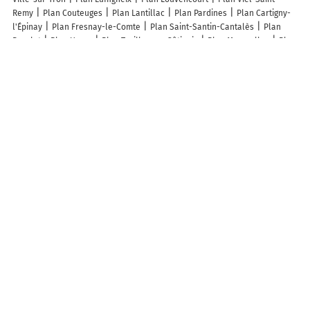
Remy
Plan Couteuges
Plan Lantillac
Plan Pardines
Plan Cartigny-
l'Épinay
Plan Fresnay-le-Comte
Plan Saint-Santin-Cantalès
Plan
Bazelat
Plan Urçay
Plan Treilles-en-Gâtinais
Plan Mazerulles
Plan
Rouvres-en-Xaintois
Plan Croix-Caluyau
Plan Pouru-aux-Bois
Plan
Vivans
Plan Juzennecourt
Plan Grandrif
Plan Pincé
Plan Mescoules
Plan Saint-Germain-le-Gaillard
Plan Murzo
Plan Bourgaltroff
Plan
Augerans
Plan Saint-Hilaire-Fontaine
Plan Laneuveville-derrière-Foug
Plan Séchin
Plan Preignac
Plan Latour-de-Carol
Plan Clesles
Lieux à découvrir à Urdès
Laborde Thomas
Mairie - Urdès
Meca'N Mat
Église De Urdès
Cimetière De Urdès
Coeur de Village Lou Caminau
Terrain de Pétanque
de la Mairie
Ecole Elémentaire
Sambotit Prod'
Comite Des Fetes
D'Urdes
Cyclo Stand 64
Vie T'& Passion
Gaec Reyne
La Cuisine Des
Émotions
Becerra Dylan
Leitao Eric
A découvrir autour de Urdès
Laborde
Gouze
Info-trafic en France
Info trafic
Pistes cyclables en France