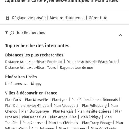
Aquitaine
Carte Pyrénées-Atlantiques
Plan Urdès
Réglage vie privée
|
Mesure d’audience
|
Gérer Utiq
Top Recherches
Top recherche des internautes
Distances les plus recherchées
Distance Arthez-de-Béarn Bordeaux
Distance Arthez-de-Béarn Paris
Distance Arthez-de-Béarn Tours
Rayon autour de moi
Itinéraires Urdès
Itinéraires avec Mappy
Villes à découvrir en France
Plan Paris
Plan Marseille
Plan Lyon
Plan Colombier-en-Brionnais
Plan Dompierre-les-Tilleuls
Plan Abaucourt
Plan Villebourg
Plan
Chenou
Plan Éturqueraye
Plan Marçais
Plan Fléville-Lixières
Plan
Brosses
Plan Méneslies
Plan Arpheuilles
Plan Échigey
Plan
Toeufles
Plan Andrezel
Plan Les Clérimois
Plan Tracy-Bocage
Plan
Ville-sur-Yron
Plan Euffigneix
Plan Louvencourt
Plan Viel-Saint-