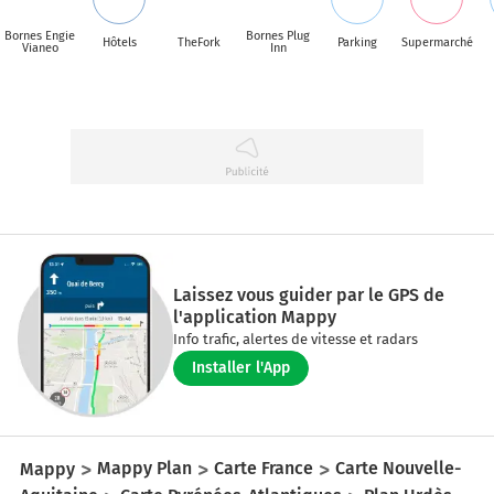
Bornes Engie
Bornes Plug
Hôtels
TheFork
Parking
Supermarché
Vianeo
Inn
Laissez vous guider par le GPS de
l'application Mappy
Info trafic, alertes de vitesse et radars
Installer l'App
Mappy
Mappy Plan
Carte France
Carte Nouvelle-