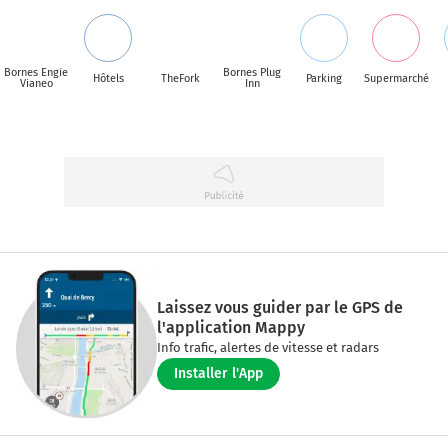
Bornes Engie
Bornes Plug
Hôtels
TheFork
Parking
Supermarché
Vianeo
Inn
Laissez vous guider par le GPS de
l'application Mappy
Info trafic, alertes de vitesse et radars
Installer l'App