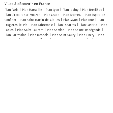
Villes à découvrir en France
Plan Paris
Plan Marseille
Plan Lyon
Plan Jaulny
Plan Brézilhac
Plan Circourt-sur-Mouzon
Plan Craon
Plan Brumetz
Plan Espira-de-
Conflent
Plan Saint-Martin-de-Clelles
Plan Myon
Plan Inor
Plan
Frugières-le-Pin
Plan Labretonie
Plan Esparros
Plan Castirla
Plan
Padiès
Plan Saint-Laurent
Plan Semide
Plan Sainte-Radégonde
Plan Barretaine
Plan Mesnois
Plan Saint-Saury
Plan Tincry
Plan
Courgeac
Plan Cognocoli-Monticchi
Plan Durban-sur-Arize
Plan
Bazoches
Plan Lésignac-Durand
Plan Ducy-Sainte-Marguerite
Plan
Meunet-Planches
Plan Bralleville
Plan Fourmagnac
Plan Préchac
Plan Cirey-lès-Mareilles
Plan Pouilly-sur-Vingeanne
Plan Giroux
Plan Grimaucourt-en-Woëvre
Plan Saint-Clément
Plan Lambach
Plan La Chapelle-Rainsouin
Plan Saint-Maur
Plan Bagnizeau
Plan
Roquefort-de-Sault
Plan Sexcles
Plan Mazeirat
Plan Saint-Lamain
Plan Griselles
Plan Margny
Plan L'Abergement-Sainte-Colombe
Plan
Esches
Plan Chichery
Lieux à découvrir à Oraàs
Maathai pépinière
Mairie - Oraàs
Domaine du Mont Oraàs
Cimetière
De Oraàs
Salle des Fêtes
Patounes De Chats
Velo Sport De
Sauveterre
Union Stadiste Sauveterre Rugby
Les Coquelicots De
Sauveterre De Bearn
Sink
Poterie Parabis