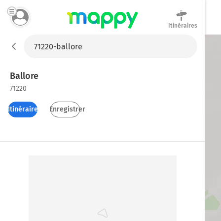
Itinéraires
Mappy
Ballore
71220
Itinéraires
Enregistrer